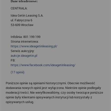
Dane teleadresowe:
CENTRALA:
Idea Getin Leasing S.A.
ul. Fabryczna 6
53-609 Wrocław
Infolinia: 801 199 199
Strona internetowa:
https://www.ideagetinleasing.pl/
Serwis aukcyjny:
aukcje.ideagetin.pl
FB:
https://www.facebook.com/ideagetinleasing/
(
17
opinii)
Poniższe opinie są opiniami historycznymi. Obecnie możliwość
dodawania nowych opinii jest wyłączona. Niektóre opinie podlegały
moderacji treści. Nie weryfikowaliśmy, czy osoby tworzące poniższe
opinie były klientami opisywanych instytucji lub korzystały z
opisywanych usług.