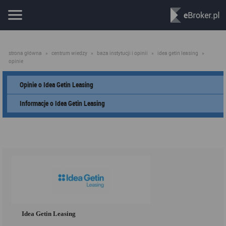
strona główna
»
centrum wiedzy
»
baza instytucji i opinii
»
idea getin leasing
»
opinie
Opinie o Idea Getin Leasing
Informacje o Idea Getin Leasing
Idea Getin Leasing