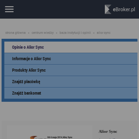
strona główna
»
centrum wiedzy
»
baza instytucji i opinii
»
alior sync
Opinie o Alior Sync
Informacje o Alior Sync
Produkty Alior Sync
Znajdź placówkę
Znajdź bankomat
Alior Sync