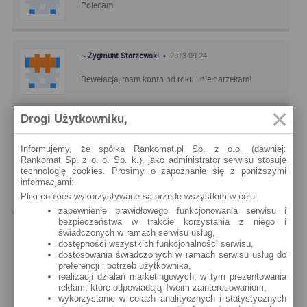
Polecam
~ Zygmunt Starzewski •
2013-09-24
Rewelacja, mam konto od roku i nie narzekam!
Drogi Użytkowniku,
~ Masityk •
2013-09-16
Informujemy, że spółka Rankomat.pl Sp. z o.o. (dawniej:
Mam konto od roku i jestem zadowolony. Jak
Rankomat Sp. z o. o. Sp. k.), jako administrator serwisu stosuje
wiadomo oferta zostala troche uszczuplona,
technologię cookies. Prosimy o zapoznanie się z poniższymi
najbardziej boli cashback nie wiecej ni z200zł rok ale
informacjami:
trudno. Wygoda i bezkosztowosc wygrywa!
Pliki cookies wykorzystywane są przede wszystkim w celu:
zapewnienie prawidłowego funkcjonowania serwisu i
bezpieczeństwa w trakcie korzystania z niego i
świadczonych w ramach serwisu usług,
~ Neymar •
2013-06-14
dostępności wszystkich funkcjonalności serwisu,
dostosowania świadczonych w ramach serwisu usług do
Poleca z czystym sumienie AliorSync darmowe
preferencji i potrzeb użytkownika,
przelewy 0zł za karte 0 za wyciagi z bankomatu
realizacji działań marketingowych, w tym prezentowania
reklam, które odpowiadają Twoim zainteresowaniom,
zadnych problemów z bankiem przez pół roku
wykorzystanie w celach analitycznych i statystycznych
uzytkowania nie mam zamiaru zmieniac na inny bank.