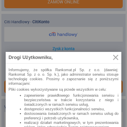
ZAMÓW ONLINE
Citi Handlowy
-
CitiKonto
Zysk z konta
806.25 zł / rok
Drogi Użytkowniku,
Koszty prowadzenia
Informujemy, że spółka Rankomat.pl Sp. z o.o. (dawniej:
0.00 zł / mc
Rankomat Sp. z o. o. Sp. k.), jako administrator serwisu stosuje
technologię cookies. Prosimy o zapoznanie się z poniższymi
informacjami:
ZAMÓW ONLINE
Pliki cookies wykorzystywane są przede wszystkim w celu:
zapewnienie prawidłowego funkcjonowania serwisu i
bezpieczeństwa w trakcie korzystania z niego i
świadczonych w ramach serwisu usług,
VeloBank
-
VeloKonto
dostępności wszystkich funkcjonalności serwisu,
dostosowania świadczonych w ramach serwisu usług do
preferencji i potrzeb użytkownika,
realizacji działań marketingowych, w tym prezentowania