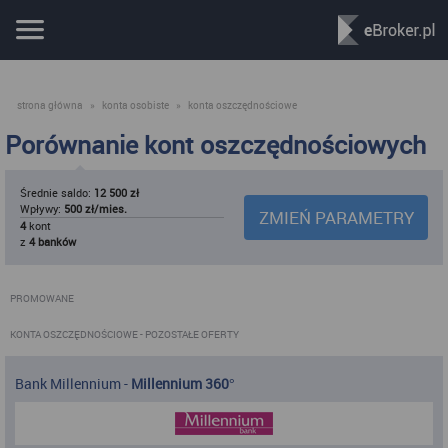
strona główna
»
konta osobiste
»
konta oszczędnościowe
Porównanie kont oszczędnościowych
Średnie saldo:
12 500 zł
Wpływy:
500 zł/mies.
ZMIEŃ PARAMETRY
4
kont
z
4 banków
PROMOWANE
KONTA OSZCZĘDNOŚCIOWE
- POZOSTAŁE OFERTY
Bank Millennium
-
Millennium 360°