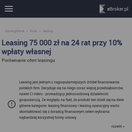
strona główna
»
firma
»
leasing
Leasing 75 000 zł na 24 rat przy 10%
wpłaty własnej
Porównanie ofert leasingu
Leasing jest jednym z najpopularniejszych źródeł finansowania
polskich firm. Decyduje się na niego coraz więcej przedsiębiorców,
nawet Ci mikro - prowadzący jednoosobową działalność
gospodarczą. Ze względu na fakt, że produkt ten dzieli się na dwie
główne kategorie: leasing finansowy i leasing operacyjny warto
skontaktować się z doradcą finansowym celem wybrania
najbardziej korzystnej formy umowy.
rozwiń »