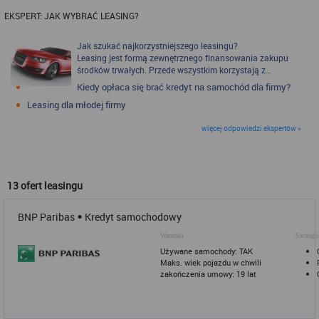
EKSPERT: JAK WYBRAĆ LEASING?
Jak szukać najkorzystniejszego leasingu?
Leasing jest formą zewnętrznego finansowania zakupu
środków trwałych. Przede wszystkim korzystają z…
Kiedy opłaca się brać kredyt na samochód dla firmy?
Leasing dla młodej firmy
więcej odpowiedzi ekspertów »
13 ofert leasingu
•
BNP Paribas
Kredyt samochodowy
Warunki
Szczegó
Używane samochody: TAK
Maks. wiek pojazdu w chwili
zakończenia umowy: 19 lat