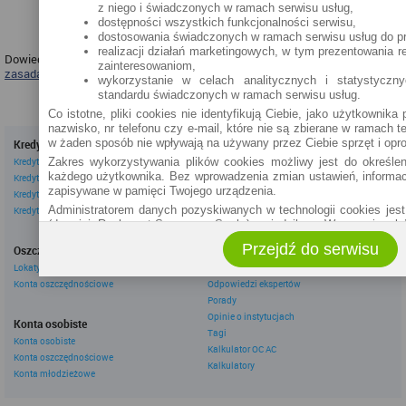
z niego i świadczonych w ramach serwisu usług,
rozwiń »
dostępności wszystkich funkcjonalności serwisu,
dostosowania świadczonych w ramach serwisu usług do pre
realizacji działań marketingowych, w tym prezentowania 
Dowiedz się więcej o zasadach przygotowania tego zestawienia w
zainteresowaniom,
zasadach plasowania na eBroker.pl »
wykorzystanie w celach analitycznych i statystyczn
standardu świadczonych w ramach serwisu usług.
Co istotne, pliki cookies nie identyfikują Ciebie, jako użytkownika
nazwisko, nr telefonu czy e-mail, które nie są zbierane w ramach te
w żaden sposób nie wpływają na używany przez Ciebie sprzęt i opr
Kredyty
Dla firm
Zakres wykorzystywania plików cookies możliwy jest do określen
Kredyty gotówkowe
Kredyty firmowe
każdego użytkownika. Bez wprowadzenia zmian ustawień, informac
Kredyty hipoteczne
Konta firmowe
zapisywane w pamięci Twojego urządzenia.
Kredyty konsolidacyjne
Leasingi
Administratorem danych pozyskiwanych w technologii cookies jest
Kredyty na samochód
(dawniej: Rankomat Sp. z o. o. Sp. k.) z siedzibą w Warszawie, ul
Inne
Możesz jako użytkownik w każdym czasie skontaktować się z
Przejdź do serwisu
Oszczędzanie
eBroker Ekstra
bok@ebroker.pl, jak również wyrazić sprzeciwu wobec działań admini
Lokaty
Artykuły
Działania administratora podejmowane są zgodnie z obowiązujący
Konta oszczędnościowe
Odpowiedzi ekspertów
w ramach tzw. uzasadnionego interesu administratora danych, po 
Porady
funkcjonowanie serwisu i odpowiednie dostosowanie usług, świ
potrzeb użytkownika. Zasady świadczenia usług w serwisie określa 
Opinie o instytucjach
Konta osobiste
Tagi
Więcej informacji na temat stosowania technologii cookies w ser
Konta osobiste
Cookies.
Kalkulator OC AC
Konta oszczędnościowe
Kalkulatory
Polityka Cookies serwisów internetowych
Konta młodzieżowe
Rankomat.pl Sp. z o.o. (dawniej: Rankomat