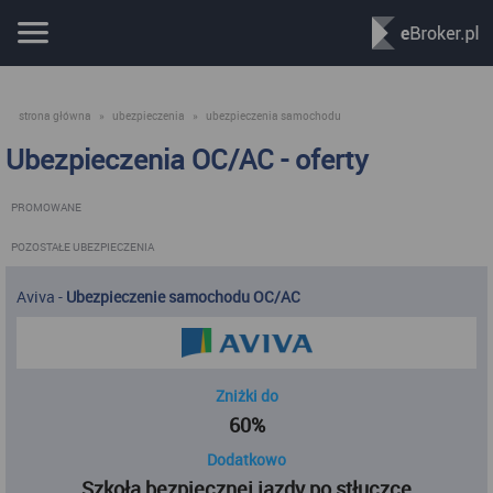
strona główna
»
ubezpieczenia
»
ubezpieczenia samochodu
Ubezpieczenia OC/AC - oferty
PROMOWANE
POZOSTAŁE UBEZPIECZENIA
Aviva
-
Ubezpieczenie samochodu OC/AC
Zniżki do
60%
Dodatkowo
Szkoła bezpiecznej jazdy po stłuczce