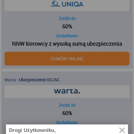
Zniżki do
60%
Dodatkowo
NNW kierowcy z wysoką sumą ubezpieczenia
ZAMÓW ONLINE
Warta
-
Ubezpieczenie OC/AC
Zniżki do
60%
Dodatkowo
OC Szybka Wypłata
Drogi Użytkowniku,