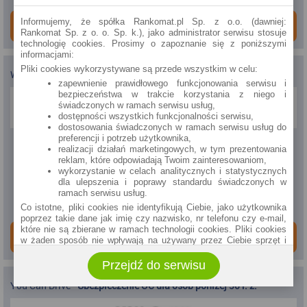
Informujemy, że spółka Rankomat.pl Sp. z o.o. (dawniej:
ZAMÓW ONLINE
Rankomat Sp. z o. o. Sp. k.), jako administrator serwisu stosuje
technologię cookies. Prosimy o zapoznanie się z poniższymi
informacjami:
Pliki cookies wykorzystywane są przede wszystkim w celu:
Wiener
-
Ubezpieczenie OC
zapewnienie prawidłowego funkcjonowania serwisu i
bezpieczeństwa w trakcie korzystania z niego i
świadczonych w ramach serwisu usług,
dostępności wszystkich funkcjonalności serwisu,
dostosowania świadczonych w ramach serwisu usług do
preferencji i potrzeb użytkownika,
Zniżki do
realizacji działań marketingowych, w tym prezentowania
reklam, które odpowiadają Twoim zainteresowaniom,
60%
wykorzystanie w celach analitycznych i statystycznych
dla ulepszenia i poprawy standardu świadczonych w
Dodatkowo
ramach serwisu usług.
zdalny zakup ubezpieczenia
Co istotne, pliki cookies nie identyfikują Ciebie, jako użytkownika
poprzez takie dane jak imię czy nazwisko, nr telefonu czy e-mail,
które nie są zbierane w ramach technologii cookies. Pliki cookies
ZAMÓW ONLINE
w żaden sposób nie wpływają na używany przez Ciebie sprzęt i
oprogramowanie.
Przejdź do serwisu
Zakres wykorzystywania plików cookies możliwy jest do
określenia w ustawieniach przeglądarki każdego użytkownika. Bez
You Can Drive
-
Ubezpieczenie OC dla osób poniżej 30 r. ż.
wprowadzenia zmian ustawień, informacje w plikach cookies mogą
być zapisywane w pamięci Twojego urządzenia.