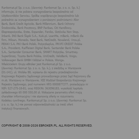
plikom cookies strony internetowe pamiętają preferencje
użytkownika, np. ulubione strony internetowe. Pliki cookies nie
identyfikują użytkownika poprzez takie dane jak imię czy nazwisko
i nie są zbierane w ramach technologii cookies, nie mają wpływu
na sprzęt i oprogramowanie użytkownika. Więcej informacji o
plikach "cookies" można znaleźć na stronie
https://www.aboutcook
ies.org/
2. W jakim celu wykorzystywane są pliki
cookies i inne podobne technologie
Informacje zapisane w plikach cookies pomagają w dostosowaniu
zawartości strony internetowej do oczekiwań i potrzeb danego
użytkownika. użytkowników. Przykładowo:
cookies systemowe są niezbędne dla prawidłowego
funkcjonowania pewnych elementów strony i utrzymania
połączenia z serwerem;
cookies uwierzytelniające pomagają w korzystanie z
dodatkowych funkcjonalności strony, umożliwiają łatwe
logowanie, zapamiętanie ustawień strony internetowej,
wybranych przez użytkownika,
cookie analityczne, służą do badania i analizy zasięgu
strony internetowej, jej odwiedzalności przez
użytkowników, preferencji i zachowań użytkowników
podczas odwiedzin strony i służą do poprawy jakości
COPYRIGHT © 2008-2026 EBROKER.PL. ALL RIGHTS RESERVED.
usług oferowanych za pośrednictwem strony.
Rankomat wykorzystuje w swoich serwisach internetowych pliki
cookies w następujących celach: