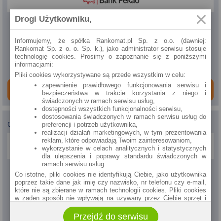
Drogi Użytkowniku,
Rata
1695.28
zł
Informujemy, że spółka Rankomat.pl Sp. z o.o. (dawniej:
Rankomat Sp. z o. o. Sp. k.), jako administrator serwisu stosuje
RRSO
technologię cookies. Prosimy o zapoznanie się z poniższymi
8.73%
informacjami:
Pliki cookies wykorzystywane są przede wszystkim w celu:
zapewnienie prawidłowego funkcjonowania serwisu i
ZAMÓW ONLINE
bezpieczeństwa w trakcie korzystania z niego i
świadczonych w ramach serwisu usług,
dostępności wszystkich funkcjonalności serwisu,
dostosowania świadczonych w ramach serwisu usług do
Citi Handlowy
-
Kredyt hipoteczny
preferencji i potrzeb użytkownika,
realizacji działań marketingowych, w tym prezentowania
reklam, które odpowiadają Twoim zainteresowaniom,
wykorzystanie w celach analitycznych i statystycznych
dla ulepszenia i poprawy standardu świadczonych w
ramach serwisu usług.
Rata
Co istotne, pliki cookies nie identyfikują Ciebie, jako użytkownika
1713.93
zł
poprzez takie dane jak imię czy nazwisko, nr telefonu czy e-mail,
które nie są zbierane w ramach technologii cookies. Pliki cookies
w żaden sposób nie wpływają na używany przez Ciebie sprzęt i
RRSO
oprogramowanie.
7.00%
Przejdź do serwisu
Zakres wykorzystywania plików cookies możliwy jest do