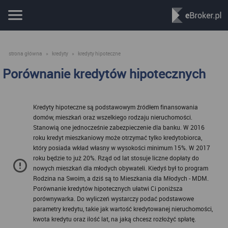
strona główna
»
kredyty
»
kredyty hipoteczne
Porównanie kredytów hipotecznych
Kredyty hipoteczne są podstawowym źródłem finansowania
domów, mieszkań oraz wszelkiego rodzaju nieruchomości.
Stanowią one jednocześnie zabezpieczenie dla banku. W 2016
roku kredyt mieszkaniowy może otrzymać tylko kredytobiorca,
który posiada wkład własny w wysokości minimum 15%. W 2017
roku będzie to już 20%. Rząd od lat stosuje liczne dopłaty do
nowych mieszkań dla młodych obywateli. Kiedyś był to program
Rodzina na Swoim, a dziś są to Mieszkania dla Młodych - MDM.
Porównanie kredytów hipotecznych ułatwi Ci poniższa
porównywarka. Do wyliczeń wystarczy podać podstawowe
parametry kredytu, takie jak wartość kredytowanej nieruchomości,
kwota kredytu oraz ilość lat, na jaką chcesz rozłożyć spłatę.