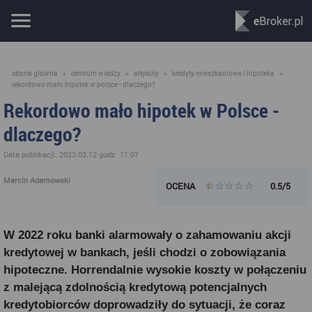
strona główna
»
centrum wiedzy
»
artykuły
»
kredyty mieszkaniowe i hipoteka
»
rekordowo mało hipotek w polsce - dlaczego?
Rekordowo mało hipotek w Polsce -
dlaczego?
Data publikacji: 2023.03.12 godz. 11:07
Marcin Adamowski
OCENA
0.5/5
W 2022 roku banki alarmowały o zahamowaniu akcji
kredytowej w bankach, jeśli chodzi o zobowiązania
hipoteczne. Horrendalnie wysokie koszty w połączeniu
z malejącą zdolnością kredytową potencjalnych
kredytobiorców doprowadziły do sytuacji, że coraz