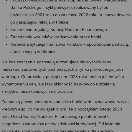
Podwyżki wysokości głównych stóp procentowych Narodowego
Banku Polskiego – cykl podwyżek realizowany był od
października 2021 roku do września 2022 roku, a spowodowała
go galopująca inflacja w Polsce.
Zaostrzenie regulacji Komisji Nadzoru Finansowego.
Zaostrzenie warunków kredytowania przez banki.
Niepewna sytuacja finansowa Polaków – spowodowana inflacją,
a także wojną w Ukrainie.
Nie bez znaczenia pozostają utrzymujące się wysokie ceny
mieszkań, zarówno tych pochodzących z rynku pierwotnego, jak i
wtórnego. Co prawda z początkiem 2023 roku można już mówić o
wyhamowaniu cen, ale i tak skłonność
bank
ów do udzielania
kredytów mieszkaniowych nie wzrosła.
Zachodzą pewne zmiany w podejściu banków do szacowania ryzyka
kredytowego, co ma związek z tym, że z początkiem lutego 2023
roku Urząd Komisji Nadzoru Finansowego poinformował o
złagodzeniu warunków oceny zdolności kredytowej. Od kwietnia
2022 roku stosowany był bufor bezpieczeństwa dla kredytów