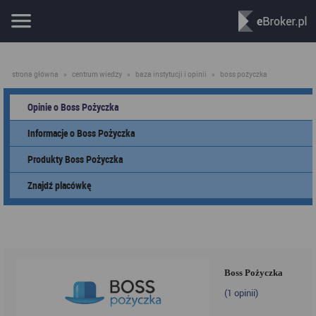
strona główna
»
centrum wiedzy
»
baza instytucji i opinii
»
boss pożyczka
Opinie o Boss Pożyczka
Informacje o Boss Pożyczka
Produkty Boss Pożyczka
Znajdź placówkę
Boss Pożyczka
(
1
opinii)