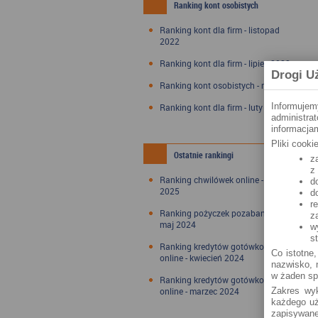
Ranking kont osobistych
Ranking kont dla firm - listopad
2022
Ranking kont dla firm - lipiec 2022
Drogi U
Ranking kont osobistych - maj 2022
Informujem
Ranking kont dla firm - luty 2022
administra
informacjam
Pliki cook
Ostatnie rankingi
z
z
Ranking chwilówek online - styczeń
d
2025
d
r
Ranking pożyczek pozabankowych -
z
maj 2024
w
s
Ranking kredytów gotówkowych
Co istotne,
online - kwiecień 2024
nazwisko, n
w żaden sp
Ranking kredytów gotówkowych
online - marzec 2024
Zakres wyk
każdego uż
zapisywane