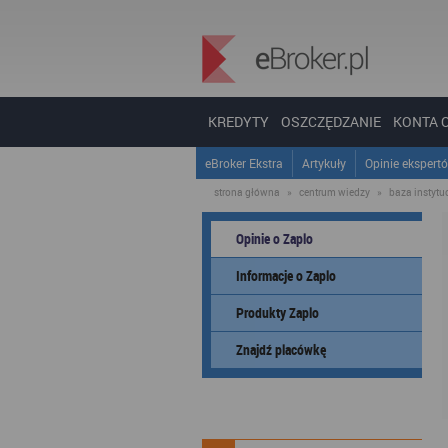
KREDYTY
OSZCZĘDZANIE
KONTA 
eBroker Ekstra
Artykuły
Opinie ekspert
strona główna
»
centrum wiedzy
»
baza instytucj
Opinie o Zaplo
Informacje o Zaplo
Produkty Zaplo
Znajdź placówkę