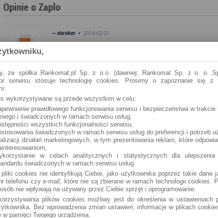
Opinie o Zaplo
~ ebroker •
2014-02-21
Zobacz co klienci piszą o Zaplo, wyraź swoje zdanie i oceń insty
żytkowniku,
y, że spółka Rankomat.pl Sp. z o.o. (dawniej: Rankomat Sp. z o. o. Sp
tor serwisu stosuje technologię cookies. Prosimy o zapoznanie się z
i:
ies wykorzystywane są przede wszystkim w celu:
apewnienie prawidłowego funkcjonowania serwisu i bezpieczeństwa w trakcie 
 niego i świadczonych w ramach serwisu usług,
ostępności wszystkich funkcjonalności serwisu,
ostosowania świadczonych w ramach serwisu usług do preferencji i potrzeb u
ealizacji działań marketingowych, w tym prezentowania reklam, które odpowi
ainteresowaniom,
ykorzystanie w celach analitycznych i statystycznych dla ulepszenia
tandardu świadczonych w ramach serwisu usług.
 pliki cookies nie identyfikują Ciebie, jako użytkownika poprzez takie dane 
r telefonu czy e-mail, które nie są zbierane w ramach technologii cookies. P
osób nie wpływają na używany przez Ciebie sprzęt i oprogramowanie.
orzystywania plików cookies możliwy jest do określenia w ustawieniach p
ytkownika. Bez wprowadzenia zmian ustawień, informacje w plikach cooki
 w pamięci Twojego urządzenia.