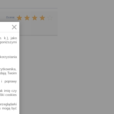
Ocena:
tucje.
. k.), jako
 poniższymi
korzystania
żytkownika,
adają Twoim
 i poprawy
jak imię czy
liki cookies
rzeglądarki
es mogą być