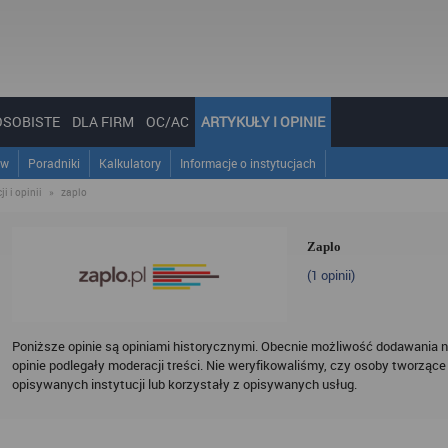
OSOBISTE
DLA FIRM
OC/AC
ARTYKUŁY I OPINIE
ów
Poradniki
Kalkulatory
Informacje o instytucjach
i i opinii
»
zaplo
Zaplo
(
1
opinii)
Poniższe opinie są opiniami historycznymi. Obecnie możliwość dodawania n
opinie podlegały moderacji treści. Nie weryfikowaliśmy, czy osoby tworzące 
opisywanych instytucji lub korzystały z opisywanych usług.