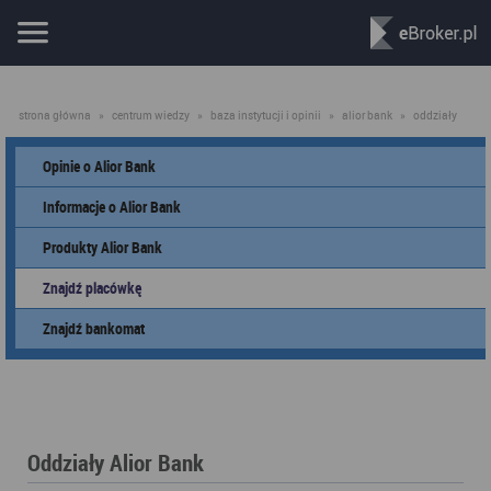
strona główna
»
centrum wiedzy
»
baza instytucji i opinii
»
alior bank
»
oddziały
Opinie o Alior Bank
Informacje o Alior Bank
Produkty Alior Bank
Znajdź placówkę
Znajdź bankomat
Oddziały Alior Bank