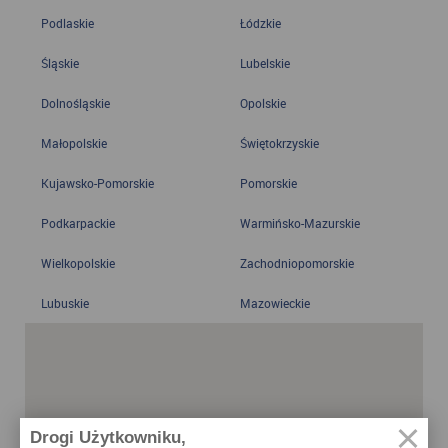
Podlaskie
Łódzkie
Śląskie
Lubelskie
Dolnośląskie
Opolskie
Małopolskie
Świętokrzyskie
Kujawsko-Pomorskie
Pomorskie
Podkarpackie
Warmińsko-Mazurskie
Wielkopolskie
Zachodniopomorskie
Lubuskie
Mazowieckie
Drogi Użytkowniku,