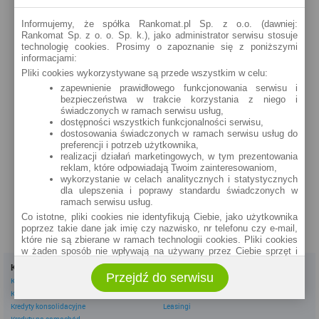
Informujemy, że spółka Rankomat.pl Sp. z o.o. (dawniej:
Rankomat Sp. z o. o. Sp. k.), jako administrator serwisu stosuje
technologię cookies. Prosimy o zapoznanie się z poniższymi
informacjami:
Pliki cookies wykorzystywane są przede wszystkim w celu:
zapewnienie prawidłowego funkcjonowania serwisu i
bezpieczeństwa w trakcie korzystania z niego i
świadczonych w ramach serwisu usług,
dostępności wszystkich funkcjonalności serwisu,
dostosowania świadczonych w ramach serwisu usług do
preferencji i potrzeb użytkownika,
realizacji działań marketingowych, w tym prezentowania
reklam, które odpowiadają Twoim zainteresowaniom,
wykorzystanie w celach analitycznych i statystycznych
dla ulepszenia i poprawy standardu świadczonych w
ramach serwisu usług.
Co istotne, pliki cookies nie identyfikują Ciebie, jako użytkownika
poprzez takie dane jak imię czy nazwisko, nr telefonu czy e-mail,
które nie są zbierane w ramach technologii cookies. Pliki cookies
w żaden sposób nie wpływają na używany przez Ciebie sprzęt i
oprogramowanie.
Kredyty
Dla firm
Przejdź do serwisu
Zakres wykorzystywania plików cookies możliwy jest do
Kredyty gotówkowe
Kredyty firmowe
określenia w ustawieniach przeglądarki każdego użytkownika. Bez
Kredyty hipoteczne
Konta firmowe
wprowadzenia zmian ustawień, informacje w plikach cookies mogą
Kredyty konsolidacyjne
Leasingi
być zapisywane w pamięci Twojego urządzenia.