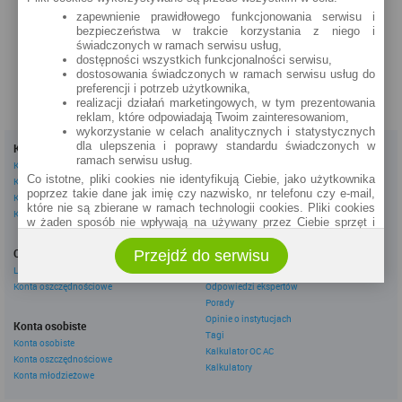
A. Mickiewicza 53
zapewnienie prawidłowego funkcjonowania serwisu i
bezpieczeństwa w trakcie korzystania z niego i
zobacz na mapie »
świadczonych w ramach serwisu usług,
dostępności wszystkich funkcjonalności serwisu,
dostosowania świadczonych w ramach serwisu usług do
preferencji i potrzeb użytkownika,
realizacji działań marketingowych, w tym prezentowania
reklam, które odpowiadają Twoim zainteresowaniom,
wykorzystanie w celach analitycznych i statystycznych
dla ulepszenia i poprawy standardu świadczonych w
Kredyty
Dla firm
ramach serwisu usług.
Kredyty gotówkowe
Kredyty firmowe
Co istotne, pliki cookies nie identyfikują Ciebie, jako użytkownika
Kredyty hipoteczne
Konta firmowe
poprzez takie dane jak imię czy nazwisko, nr telefonu czy e-mail,
Kredyty konsolidacyjne
Leasingi
które nie są zbierane w ramach technologii cookies. Pliki cookies
Kredyty na samochód
w żaden sposób nie wpływają na używany przez Ciebie sprzęt i
oprogramowanie.
Inne
Oszczędzanie
Przejdź do serwisu
eBroker Ekstra
Zakres wykorzystywania plików cookies możliwy jest do
określenia w ustawieniach przeglądarki każdego użytkownika. Bez
Lokaty
Artykuły
wprowadzenia zmian ustawień, informacje w plikach cookies mogą
Konta oszczędnościowe
Odpowiedzi ekspertów
być zapisywane w pamięci Twojego urządzenia.
Porady
Administratorem danych pozyskiwanych w technologii cookies jest
Opinie o instytucjach
Konta osobiste
spółka Rankomat.pl Sp. z o.o. (dawniej: Rankomat Sp. z o. o. Sp.
Tagi
Konta osobiste
k.) z siedzibą w Warszawie, ul. Wolska 88, 01 - 141 Warszawa.
Kalkulator OC AC
Konta oszczędnościowe
Możesz jako użytkownik w każdym czasie skontaktować się z
Kalkulatory
administratorem pod adresem bok@ebroker.pl, jak również wyrazić
Konta młodzieżowe
sprzeciwu wobec działań administratora.