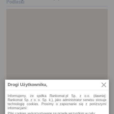
Podlaski
Drogi Użytkowniku,
Informujemy, że spółka Rankomat.pl Sp. z o.o. (dawniej:
Rankomat Sp. z o. o. Sp. k.), jako administrator serwisu stosuje
technologię cookies. Prosimy o zapoznanie się z poniższymi
informacjami:
Pliki cookies wykorzystywane są przede wszystkim w celu:
Bielsk Podlaski