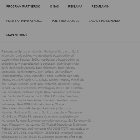
Działania administratora podejmowane są zgodnie z
PROGRAM PARTNERSKI
O NAS
REKLAMA
REGULAMIN
obowiązującym prawem (zgodnie z tzw. RODO) w ramach tzw.
uzasadnionego interesu administratora danych, po to, aby
zapewnić jak najlepsze funkcjonowanie serwisu i odpowiednie
POLITYKA PRYWATNOŚCI
POLITYKA COOKIES
ZASADY PLASOWANIA
dostosowanie usług, świadczonych w ramach serwisu do potrzeb
użytkownika. Zasady świadczenia usług w serwisie określa
regulamin serwisu.
MAPA STRONY
Więcej informacji na temat stosowania technologii cookies w
serwisie dostępne jest w Polityce Cookies.
Polityka Cookies serwisów
internetowych spółki Rankomat.pl Sp. z
o.o. (dawniej: Rankomat Sp. z o. o. Sp.
k.)
Rankomat.pl Sp. z o.o. (dawniej: Rankomat Sp. z o. o. Sp. k.), z
siedzibą w Warszawie (01-141), ul. Wolska 88, wpisana do rejestru
przedsiębiorców Krajowego Rejestru Sądowego prowadzonego
przez Sąd Rejonowy dla m.st. Warszawy w Warszawie, XIII
Wydział Gospodarczy Krajowego Rejestru Sądowego, pod
numerem KRS 0000877277, posiadająca nr NIP: 527-275-18-81,
oraz REGON: 363096183, zwana dalej "Rankomat" wykorzystuje
na swoich stronach internetowych technologię "cookies".
Zasady wykorzystania informacji dostarczonych przez
użytkownika w ramach technologii cookies w trakcie korzystania
ze stron internetowych i Rankomat określa niniejszy dokument.