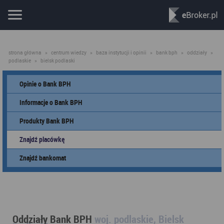
strona główna
»
centrum wiedzy
»
baza instytucji i opinii
»
bank bph
»
oddziały
»
podlaskie
»
bielsk podlaski
Opinie o Bank BPH
Informacje o Bank BPH
Produkty Bank BPH
Znajdź placówkę
Znajdź bankomat
Oddziały Bank BPH
woj. podlaskie, Bielsk