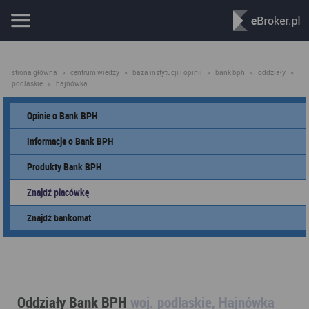
strona główna
»
centrum wiedzy
»
baza instytucji i opinii
»
bank bph
»
oddziały
»
podlaskie
»
hajnówka
Opinie o Bank BPH
Informacje o Bank BPH
Produkty Bank BPH
Znajdź placówkę
Znajdź bankomat
Oddziały Bank BPH
woj. podlaskie, Hajnówka