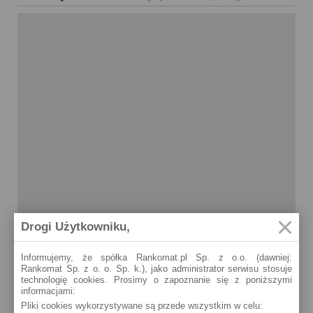
Drogi Użytkowniku,
Informujemy, że spółka Rankomat.pl Sp. z o.o. (dawniej:
Rankomat Sp. z o. o. Sp. k.), jako administrator serwisu stosuje
technologię cookies. Prosimy o zapoznanie się z poniższymi
informacjami:
Hajnówka
Pliki cookies wykorzystywane są przede wszystkim w celu:
3 Maja 34