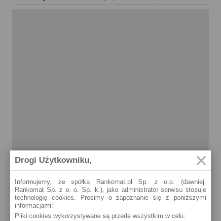
Drogi Użytkowniku,
Informujemy, że spółka Rankomat.pl Sp. z o.o. (dawniej:
Rankomat Sp. z o. o. Sp. k.), jako administrator serwisu stosuje
technologię cookies. Prosimy o zapoznanie się z poniższymi
informacjami:
Czersk
Pliki cookies wykorzystywane są przede wszystkim w celu:
J. Ostrowskiego 2