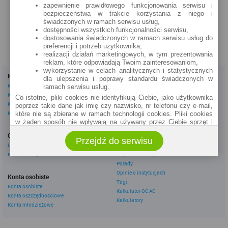
zapewnienie prawidłowego funkcjonowania serwisu i
zobacz na mapie »
bezpieczeństwa w trakcie korzystania z niego i
świadczonych w ramach serwisu usług,
dostępności wszystkich funkcjonalności serwisu,
dostosowania świadczonych w ramach serwisu usług do
preferencji i potrzeb użytkownika,
realizacji działań marketingowych, w tym prezentowania
reklam, które odpowiadają Twoim zainteresowaniom,
wykorzystanie w celach analitycznych i statystycznych
Kredyty
Dla firm
dla ulepszenia i poprawy standardu świadczonych w
Kredyty gotówkowe
Kredyty firmowe
ramach serwisu usług.
Kredyty hipoteczne
Konta firmowe
Co istotne, pliki cookies nie identyfikują Ciebie, jako użytkownika
Kredyty konsolidacyjne
Leasingi
poprzez takie dane jak imię czy nazwisko, nr telefonu czy e-mail,
Kredyty na samochód
które nie są zbierane w ramach technologii cookies. Pliki cookies
w żaden sposób nie wpływają na używany przez Ciebie sprzęt i
Inne
oprogramowanie.
Oszczędzanie
eBroker Ekstra
Przejdź do serwisu
Zakres wykorzystywania plików cookies możliwy jest do
Lokaty
Artykuły
określenia w ustawieniach przeglądarki każdego użytkownika. Bez
Konta oszczędnościowe
Odpowiedzi ekspertów
wprowadzenia zmian ustawień, informacje w plikach cookies mogą
Porady
być zapisywane w pamięci Twojego urządzenia.
Opinie o instytucjach
Administratorem danych pozyskiwanych w technologii cookies jest
Konta osobiste
Tagi
spółka Rankomat.pl Sp. z o.o. (dawniej: Rankomat Sp. z o. o. Sp.
Konta osobiste
Kalkulator OC AC
k.) z siedzibą w Warszawie, ul. Wolska 88, 01 - 141 Warszawa.
Konta oszczędnościowe
Możesz jako użytkownik w każdym czasie skontaktować się z
Kalkulatory
Konta młodzieżowe
administratorem pod adresem bok@ebroker.pl, jak również wyrazić
sprzeciwu wobec działań administratora.
Działania administratora podejmowane są zgodnie z