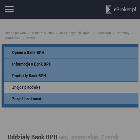
strona główna
»
centrum wiedzy
»
baza instytucji i opinii
»
bank bph
»
oddziały
»
pomorskie
»
czersk
Opinie o Bank BPH
Informacje o Bank BPH
Produkty Bank BPH
Znajdź placówkę
Znajdź bankomat
Oddziały Bank BPH
woj. pomorskie, Czersk