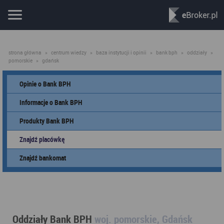
strona główna
»
centrum wiedzy
»
baza instytucji i opinii
»
bank bph
»
oddziały
»
pomorskie
»
gdańsk
Opinie o Bank BPH
Informacje o Bank BPH
Produkty Bank BPH
Znajdź placówkę
Znajdź bankomat
Oddziały Bank BPH
woj. pomorskie, Gdańsk