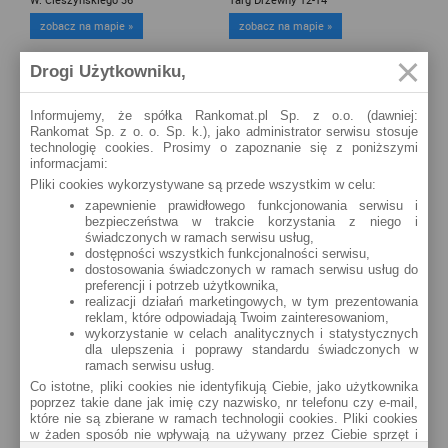
zobacz na mapie »
zobacz na mapie »
Gdańsk
Gdańsk
Drogi Użytkowniku,
Kołobrzeska 32
Grunwaldzka 72
zobacz na mapie »
zobacz na mapie »
Informujemy, że spółka Rankomat.pl Sp. z o.o. (dawniej:
Rankomat Sp. z o. o. Sp. k.), jako administrator serwisu stosuje
Gdańsk
Gdańsk
technologię cookies. Prosimy o zapoznanie się z poniższymi
Franciszka Rakoczego 17
Jana Uphagena 27
informacjami:
zobacz na mapie »
zobacz na mapie »
Pliki cookies wykorzystywane są przede wszystkim w celu:
zapewnienie prawidłowego funkcjonowania serwisu i
Gdańsk
Gdańsk
bezpieczeństwa w trakcie korzystania z niego i
Ogarna 116
Milskiego 1
świadczonych w ramach serwisu usług,
dostępności wszystkich funkcjonalności serwisu,
zobacz na mapie »
zobacz na mapie »
dostosowania świadczonych w ramach serwisu usług do
preferencji i potrzeb użytkownika,
Gdańsk
Gdańsk
realizacji działań marketingowych, w tym prezentowania
Elżbietańska 4/8
Dmowskiego 2
reklam, które odpowiadają Twoim zainteresowaniom,
wykorzystanie w celach analitycznych i statystycznych
zobacz na mapie »
zobacz na mapie »
dla ulepszenia i poprawy standardu świadczonych w
ramach serwisu usług.
Gdańsk
Co istotne, pliki cookies nie identyfikują Ciebie, jako użytkownika
Czyżewskiego 38
poprzez takie dane jak imię czy nazwisko, nr telefonu czy e-mail,
zobacz na mapie »
które nie są zbierane w ramach technologii cookies. Pliki cookies
w żaden sposób nie wpływają na używany przez Ciebie sprzęt i