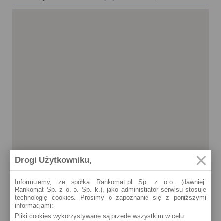
Drogi Użytkowniku,
Informujemy, że spółka Rankomat.pl Sp. z o.o. (dawniej:
Rankomat Sp. z o. o. Sp. k.), jako administrator serwisu stosuje
technologię cookies. Prosimy o zapoznanie się z poniższymi
informacjami:
Malbork
Pliki cookies wykorzystywane są przede wszystkim w celu:
Kościuszki 23a