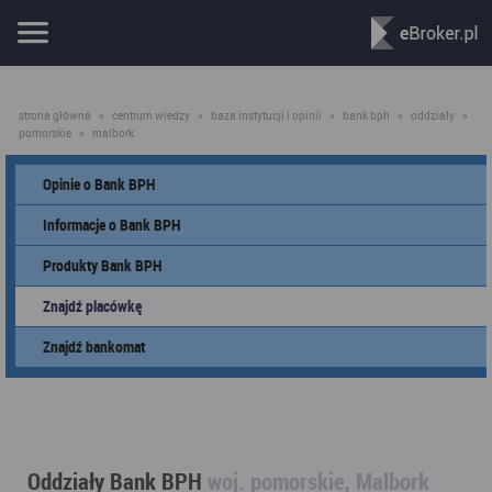
strona główna
»
centrum wiedzy
»
baza instytucji i opinii
»
bank bph
»
oddziały
»
pomorskie
»
malbork
Opinie o Bank BPH
Informacje o Bank BPH
Produkty Bank BPH
Znajdź placówkę
Znajdź bankomat
Oddziały Bank BPH
woj. pomorskie, Malbork