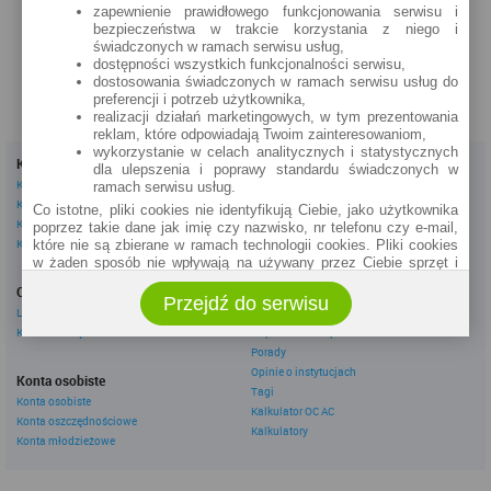
zapewnienie prawidłowego funkcjonowania serwisu i
zobacz na mapie »
bezpieczeństwa w trakcie korzystania z niego i
świadczonych w ramach serwisu usług,
dostępności wszystkich funkcjonalności serwisu,
dostosowania świadczonych w ramach serwisu usług do
preferencji i potrzeb użytkownika,
realizacji działań marketingowych, w tym prezentowania
reklam, które odpowiadają Twoim zainteresowaniom,
wykorzystanie w celach analitycznych i statystycznych
Kredyty
Dla firm
dla ulepszenia i poprawy standardu świadczonych w
Kredyty gotówkowe
Kredyty firmowe
ramach serwisu usług.
Kredyty hipoteczne
Konta firmowe
Co istotne, pliki cookies nie identyfikują Ciebie, jako użytkownika
Kredyty konsolidacyjne
Leasingi
poprzez takie dane jak imię czy nazwisko, nr telefonu czy e-mail,
Kredyty na samochód
które nie są zbierane w ramach technologii cookies. Pliki cookies
w żaden sposób nie wpływają na używany przez Ciebie sprzęt i
Inne
oprogramowanie.
Oszczędzanie
eBroker Ekstra
Przejdź do serwisu
Zakres wykorzystywania plików cookies możliwy jest do
Lokaty
Artykuły
określenia w ustawieniach przeglądarki każdego użytkownika. Bez
Konta oszczędnościowe
Odpowiedzi ekspertów
wprowadzenia zmian ustawień, informacje w plikach cookies mogą
Porady
być zapisywane w pamięci Twojego urządzenia.
Opinie o instytucjach
Administratorem danych pozyskiwanych w technologii cookies jest
Konta osobiste
Tagi
spółka Rankomat.pl Sp. z o.o. (dawniej: Rankomat Sp. z o. o. Sp.
Konta osobiste
Kalkulator OC AC
k.) z siedzibą w Warszawie, ul. Wolska 88, 01 - 141 Warszawa.
Konta oszczędnościowe
Możesz jako użytkownik w każdym czasie skontaktować się z
Kalkulatory
Konta młodzieżowe
administratorem pod adresem bok@ebroker.pl, jak również wyrazić
sprzeciwu wobec działań administratora.
Działania administratora podejmowane są zgodnie z