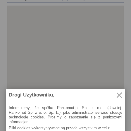
Drogi Użytkowniku,
Informujemy, że spółka Rankomat.pl Sp. z o.o. (dawniej:
Rankomat Sp. z o. o. Sp. k.), jako administrator serwisu stosuje
technologię cookies. Prosimy o zapoznanie się z poniższymi
informacjami:
Mielec
Mielec
Pliki cookies wykorzystywane są przede wszystkim w celu:
Żeromskiego 19
Partyzantów 25