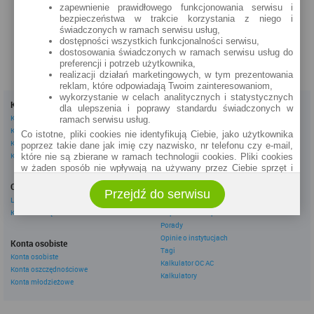
zapewnienie prawidłowego funkcjonowania serwisu i
zobacz na mapie »
zobacz na mapie »
bezpieczeństwa w trakcie korzystania z niego i
świadczonych w ramach serwisu usług,
dostępności wszystkich funkcjonalności serwisu,
dostosowania świadczonych w ramach serwisu usług do
preferencji i potrzeb użytkownika,
realizacji działań marketingowych, w tym prezentowania
reklam, które odpowiadają Twoim zainteresowaniom,
wykorzystanie w celach analitycznych i statystycznych
Kredyty
Dla firm
dla ulepszenia i poprawy standardu świadczonych w
Kredyty gotówkowe
Kredyty firmowe
ramach serwisu usług.
Kredyty hipoteczne
Konta firmowe
Co istotne, pliki cookies nie identyfikują Ciebie, jako użytkownika
Kredyty konsolidacyjne
Leasingi
poprzez takie dane jak imię czy nazwisko, nr telefonu czy e-mail,
Kredyty na samochód
które nie są zbierane w ramach technologii cookies. Pliki cookies
w żaden sposób nie wpływają na używany przez Ciebie sprzęt i
Inne
oprogramowanie.
Oszczędzanie
eBroker Ekstra
Przejdź do serwisu
Zakres wykorzystywania plików cookies możliwy jest do
Lokaty
Artykuły
określenia w ustawieniach przeglądarki każdego użytkownika. Bez
Konta oszczędnościowe
Odpowiedzi ekspertów
wprowadzenia zmian ustawień, informacje w plikach cookies mogą
Porady
być zapisywane w pamięci Twojego urządzenia.
Opinie o instytucjach
Administratorem danych pozyskiwanych w technologii cookies jest
Konta osobiste
Tagi
spółka Rankomat.pl Sp. z o.o. (dawniej: Rankomat Sp. z o. o. Sp.
Konta osobiste
Kalkulator OC AC
k.) z siedzibą w Warszawie, ul. Wolska 88, 01 - 141 Warszawa.
Konta oszczędnościowe
Możesz jako użytkownik w każdym czasie skontaktować się z
Kalkulatory
Konta młodzieżowe
administratorem pod adresem bok@ebroker.pl, jak również wyrazić
sprzeciwu wobec działań administratora.
Działania administratora podejmowane są zgodnie z