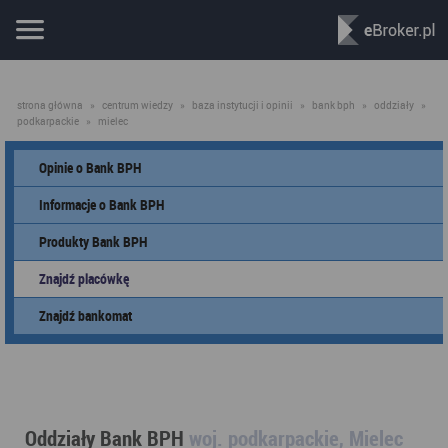
strona główna
»
centrum wiedzy
»
baza instytucji i opinii
»
bank bph
»
oddziały
»
podkarpackie
»
mielec
Opinie o Bank BPH
Informacje o Bank BPH
Produkty Bank BPH
Znajdź placówkę
Znajdź bankomat
Oddziały Bank BPH
woj. podkarpackie, Mielec