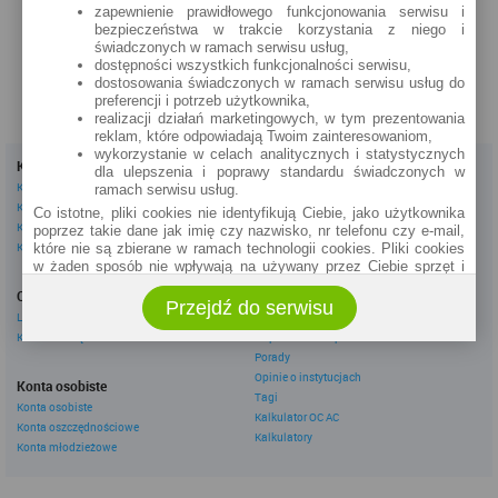
zapewnienie prawidłowego funkcjonowania serwisu i
zobacz na mapie »
bezpieczeństwa w trakcie korzystania z niego i
świadczonych w ramach serwisu usług,
dostępności wszystkich funkcjonalności serwisu,
dostosowania świadczonych w ramach serwisu usług do
preferencji i potrzeb użytkownika,
realizacji działań marketingowych, w tym prezentowania
reklam, które odpowiadają Twoim zainteresowaniom,
wykorzystanie w celach analitycznych i statystycznych
Kredyty
Dla firm
dla ulepszenia i poprawy standardu świadczonych w
Kredyty gotówkowe
Kredyty firmowe
ramach serwisu usług.
Kredyty hipoteczne
Konta firmowe
Co istotne, pliki cookies nie identyfikują Ciebie, jako użytkownika
Kredyty konsolidacyjne
Leasingi
poprzez takie dane jak imię czy nazwisko, nr telefonu czy e-mail,
Kredyty na samochód
które nie są zbierane w ramach technologii cookies. Pliki cookies
w żaden sposób nie wpływają na używany przez Ciebie sprzęt i
Inne
oprogramowanie.
Oszczędzanie
eBroker Ekstra
Przejdź do serwisu
Zakres wykorzystywania plików cookies możliwy jest do
Lokaty
Artykuły
określenia w ustawieniach przeglądarki każdego użytkownika. Bez
Konta oszczędnościowe
Odpowiedzi ekspertów
wprowadzenia zmian ustawień, informacje w plikach cookies mogą
Porady
być zapisywane w pamięci Twojego urządzenia.
Opinie o instytucjach
Administratorem danych pozyskiwanych w technologii cookies jest
Konta osobiste
Tagi
spółka Rankomat.pl Sp. z o.o. (dawniej: Rankomat Sp. z o. o. Sp.
Konta osobiste
Kalkulator OC AC
k.) z siedzibą w Warszawie, ul. Wolska 88, 01 - 141 Warszawa.
Konta oszczędnościowe
Możesz jako użytkownik w każdym czasie skontaktować się z
Kalkulatory
Konta młodzieżowe
administratorem pod adresem bok@ebroker.pl, jak również wyrazić
sprzeciwu wobec działań administratora.
Działania administratora podejmowane są zgodnie z