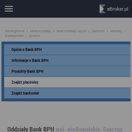
strona główna
»
centrum wiedzy
»
baza instytucji i opinii
»
bank bph
»
oddziały
»
wielkopolskie
»
gniezno
Opinie o Bank BPH
Informacje o Bank BPH
Produkty Bank BPH
Znajdź placówkę
Znajdź bankomat
Oddziały Bank BPH
woj. wielkopolskie, Gniezno