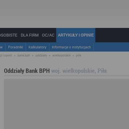
OSOBISTE
DLA FIRM
OC/AC
ARTYKUŁY I OPINIE
ów
Poradniki
Kalkulatory
Informacje o instytucjach
i i opinii
»
bank bph
»
oddziały
»
wielkopolskie
»
piła
Oddziały Bank BPH
woj. wielkopolskie, Piła