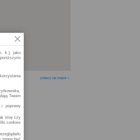
. k.), jako
 poniższymi
korzystania
zobacz na mapie »
żytkownika,
adają Twoim
 i poprawy
jak imię czy
liki cookies
rzeglądarki
es mogą być