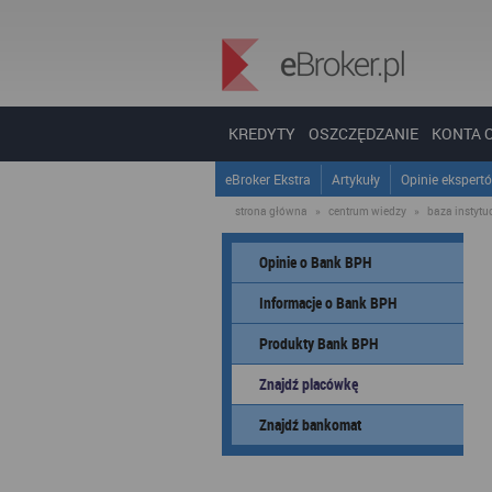
KREDYTY
OSZCZĘDZANIE
KONTA 
eBroker Ekstra
Artykuły
Opinie ekspert
strona główna
»
centrum wiedzy
»
baza instytucj
Opinie o Bank BPH
Informacje o Bank BPH
Produkty Bank BPH
Znajdź placówkę
Znajdź bankomat