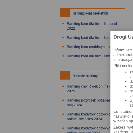
Ranking kont osobistych
Ranking kont dla firm - listopad
2022
Drogi U
Ranking kont dla firm - lipiec 2022
Ranking kont osobistych - maj 2022
Informujem
administra
Ranking kont dla firm - luty 2022
informacjam
Pliki cook
z
Ostatnie rankingi
z
d
Ranking chwilówek online - styczeń
d
2025
r
z
Ranking pożyczek pozabankowych -
w
maj 2024
s
Co istotne,
Ranking kredytów gotówkowych
nazwisko, n
online - kwiecień 2024
w żaden sp
Zakres wyk
Ranking kredytów gotówkowych
każdego uż
online - marzec 2024