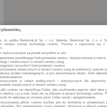
żytkowniku,
y, że spółka Rankomat.pl Sp. z o.o. (dawniej: Rankomat Sp. z o. o. Sp
tor serwisu stosuje technologię cookies. Prosimy o zapoznanie się z
i:
ies wykorzystywane są przede wszystkim w celu:
apewnienie prawidłowego funkcjonowania serwisu i bezpieczeństwa w trakcie 
Piła
Pl. Konstytucji 3 Maja 8
 niego i świadczonych w ramach serwisu usług,
ostępności wszystkich funkcjonalności serwisu,
ostosowania świadczonych w ramach serwisu usług do preferencji i potrzeb u
ealizacji działań marketingowych, w tym prezentowania reklam, które odpowi
ainteresowaniom,
ykorzystanie w celach analitycznych i statystycznych dla ulepszenia
tandardu świadczonych w ramach serwisu usług.
 pliki cookies nie identyfikują Ciebie, jako użytkownika poprzez takie dane 
r telefonu czy e-mail, które nie są zbierane w ramach technologii cookies. P
osób nie wpływają na używany przez Ciebie sprzęt i oprogramowanie.
orzystywania plików cookies możliwy jest do określenia w ustawieniach p
ytkownika. Bez wprowadzenia zmian ustawień, informacje w plikach cooki