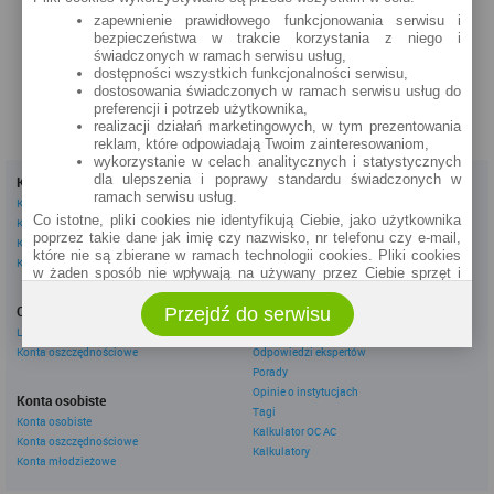
Pl. Słowiański 2
zapewnienie prawidłowego funkcjonowania serwisu i
bezpieczeństwa w trakcie korzystania z niego i
zobacz na mapie »
świadczonych w ramach serwisu usług,
dostępności wszystkich funkcjonalności serwisu,
dostosowania świadczonych w ramach serwisu usług do
preferencji i potrzeb użytkownika,
realizacji działań marketingowych, w tym prezentowania
reklam, które odpowiadają Twoim zainteresowaniom,
wykorzystanie w celach analitycznych i statystycznych
dla ulepszenia i poprawy standardu świadczonych w
Kredyty
Dla firm
ramach serwisu usług.
Kredyty gotówkowe
Kredyty firmowe
Co istotne, pliki cookies nie identyfikują Ciebie, jako użytkownika
Kredyty hipoteczne
Konta firmowe
poprzez takie dane jak imię czy nazwisko, nr telefonu czy e-mail,
Kredyty konsolidacyjne
Leasingi
które nie są zbierane w ramach technologii cookies. Pliki cookies
Kredyty na samochód
w żaden sposób nie wpływają na używany przez Ciebie sprzęt i
oprogramowanie.
Inne
Oszczędzanie
Przejdź do serwisu
eBroker Ekstra
Zakres wykorzystywania plików cookies możliwy jest do
określenia w ustawieniach przeglądarki każdego użytkownika. Bez
Lokaty
Artykuły
wprowadzenia zmian ustawień, informacje w plikach cookies mogą
Konta oszczędnościowe
Odpowiedzi ekspertów
być zapisywane w pamięci Twojego urządzenia.
Porady
Administratorem danych pozyskiwanych w technologii cookies jest
Opinie o instytucjach
Konta osobiste
spółka Rankomat.pl Sp. z o.o. (dawniej: Rankomat Sp. z o. o. Sp.
Tagi
Konta osobiste
k.) z siedzibą w Warszawie, ul. Wolska 88, 01 - 141 Warszawa.
Kalkulator OC AC
Konta oszczędnościowe
Możesz jako użytkownik w każdym czasie skontaktować się z
Kalkulatory
administratorem pod adresem bok@ebroker.pl, jak również wyrazić
Konta młodzieżowe
sprzeciwu wobec działań administratora.