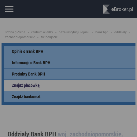
strona główna
»
centrum wiedzy
»
baza instytucji i opinii
»
bank bph
»
oddziały
»
zachodniopomorskie
»
świnoujście
Opinie o Bank BPH
Informacje o Bank BPH
Produkty Bank BPH
Znajdź placówkę
Znajdź bankomat
Oddziały Bank BPH
woj. zachodniopomorskie,