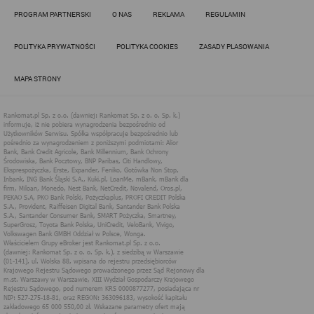
Działania administratora podejmowane są zgodnie z
PROGRAM PARTNERSKI
O NAS
REKLAMA
REGULAMIN
obowiązującym prawem (zgodnie z tzw. RODO) w ramach tzw.
uzasadnionego interesu administratora danych, po to, aby
zapewnić jak najlepsze funkcjonowanie serwisu i odpowiednie
POLITYKA PRYWATNOŚCI
POLITYKA COOKIES
ZASADY PLASOWANIA
dostosowanie usług, świadczonych w ramach serwisu do potrzeb
użytkownika. Zasady świadczenia usług w serwisie określa
regulamin serwisu.
MAPA STRONY
Więcej informacji na temat stosowania technologii cookies w
serwisie dostępne jest w Polityce Cookies.
Polityka Cookies serwisów
internetowych spółki Rankomat.pl Sp. z
o.o. (dawniej: Rankomat Sp. z o. o. Sp.
k.)
Rankomat.pl Sp. z o.o. (dawniej: Rankomat Sp. z o. o. Sp. k.), z
siedzibą w Warszawie (01-141), ul. Wolska 88, wpisana do rejestru
przedsiębiorców Krajowego Rejestru Sądowego prowadzonego
przez Sąd Rejonowy dla m.st. Warszawy w Warszawie, XIII
Wydział Gospodarczy Krajowego Rejestru Sądowego, pod
numerem KRS 0000877277, posiadająca nr NIP: 527-275-18-81,
oraz REGON: 363096183, zwana dalej "Rankomat" wykorzystuje
na swoich stronach internetowych technologię "cookies".
Zasady wykorzystania informacji dostarczonych przez
użytkownika w ramach technologii cookies w trakcie korzystania
ze stron internetowych i Rankomat określa niniejszy dokument.