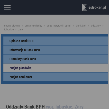
strona główna
»
centrum wiedzy
»
baza instytucji i opinii
»
bank bph
»
oddziały
»
lubuskie
»
żary
Opinie o Bank BPH
Informacje o Bank BPH
Produkty Bank BPH
Znajdź placówkę
Znajdź bankomat
Oddziały Bank BPH
woj. lubuskie, Żary