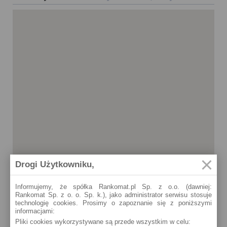
Drogi Użytkowniku,
Informujemy, że spółka Rankomat.pl Sp. z o.o. (dawniej:
Rankomat Sp. z o. o. Sp. k.), jako administrator serwisu stosuje
technologię cookies. Prosimy o zapoznanie się z poniższymi
informacjami:
Żary
Pliki cookies wykorzystywane są przede wszystkim w celu:
Moniuszki 11