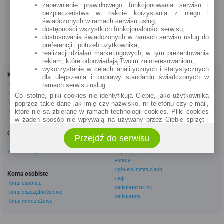
zapewnienie prawidłowego funkcjonowania serwisu i
zobacz na mapie »
bezpieczeństwa w trakcie korzystania z niego i
świadczonych w ramach serwisu usług,
dostępności wszystkich funkcjonalności serwisu,
dostosowania świadczonych w ramach serwisu usług do
preferencji i potrzeb użytkownika,
realizacji działań marketingowych, w tym prezentowania
reklam, które odpowiadają Twoim zainteresowaniom,
wykorzystanie w celach analitycznych i statystycznych
Kredyty
Dla firm
dla ulepszenia i poprawy standardu świadczonych w
Kredyty gotówkowe
Kredyty firmowe
ramach serwisu usług.
Kredyty hipoteczne
Konta firmowe
Co istotne, pliki cookies nie identyfikują Ciebie, jako użytkownika
Kredyty konsolidacyjne
Leasingi
poprzez takie dane jak imię czy nazwisko, nr telefonu czy e-mail,
Kredyty na samochód
które nie są zbierane w ramach technologii cookies. Pliki cookies
w żaden sposób nie wpływają na używany przez Ciebie sprzęt i
Inne
oprogramowanie.
Oszczędzanie
eBroker Ekstra
Przejdź do serwisu
Zakres wykorzystywania plików cookies możliwy jest do
Lokaty
Artykuły
określenia w ustawieniach przeglądarki każdego użytkownika. Bez
Konta oszczędnościowe
Odpowiedzi ekspertów
wprowadzenia zmian ustawień, informacje w plikach cookies mogą
Porady
być zapisywane w pamięci Twojego urządzenia.
Opinie o instytucjach
Administratorem danych pozyskiwanych w technologii cookies jest
Konta osobiste
Tagi
spółka Rankomat.pl Sp. z o.o. (dawniej: Rankomat Sp. z o. o. Sp.
Konta osobiste
Kalkulator OC AC
k.) z siedzibą w Warszawie, ul. Wolska 88, 01 - 141 Warszawa.
Konta oszczędnościowe
Możesz jako użytkownik w każdym czasie skontaktować się z
Kalkulatory
Konta młodzieżowe
administratorem pod adresem bok@ebroker.pl, jak również wyrazić
sprzeciwu wobec działań administratora.
Działania administratora podejmowane są zgodnie z