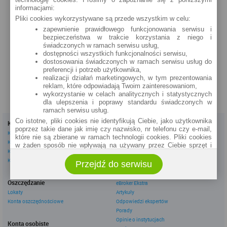
Mostowa 12
informacjami:
Fabryczna 12
Pliki cookies wykorzystywane są przede wszystkim w celu:
zobacz na mapie »
zobacz na mapie »
zapewnienie prawidłowego funkcjonowania serwisu i
bezpieczeństwa w trakcie korzystania z niego i
Gorzów Wielkopolski
świadczonych w ramach serwisu usług,
Ignacego Mościckiego 6
dostępności wszystkich funkcjonalności serwisu,
zobacz na mapie »
dostosowania świadczonych w ramach serwisu usług do
preferencji i potrzeb użytkownika,
realizacji działań marketingowych, w tym prezentowania
reklam, które odpowiadają Twoim zainteresowaniom,
wykorzystanie w celach analitycznych i statystycznych
dla ulepszenia i poprawy standardu świadczonych w
ramach serwisu usług.
Co istotne, pliki cookies nie identyfikują Ciebie, jako użytkownika
Kredyty
Dla firm
poprzez takie dane jak imię czy nazwisko, nr telefonu czy e-mail,
Kredyty gotówkowe
Kredyty firmowe
które nie są zbierane w ramach technologii cookies. Pliki cookies
Kredyty hipoteczne
Konta firmowe
w żaden sposób nie wpływają na używany przez Ciebie sprzęt i
Kredyty konsolidacyjne
Leasingi
oprogramowanie.
Kredyty na samochód
Przejdź do serwisu
Zakres wykorzystywania plików cookies możliwy jest do
określenia w ustawieniach przeglądarki każdego użytkownika. Bez
Inne
wprowadzenia zmian ustawień, informacje w plikach cookies mogą
Oszczędzanie
eBroker Ekstra
być zapisywane w pamięci Twojego urządzenia.
Lokaty
Artykuły
Administratorem danych pozyskiwanych w technologii cookies jest
Konta oszczędnościowe
Odpowiedzi ekspertów
spółka Rankomat.pl Sp. z o.o. (dawniej: Rankomat Sp. z o. o. Sp.
Porady
k.) z siedzibą w Warszawie, ul. Wolska 88, 01 - 141 Warszawa.
Opinie o instytucjach
Konta osobiste
Możesz jako użytkownik w każdym czasie skontaktować się z