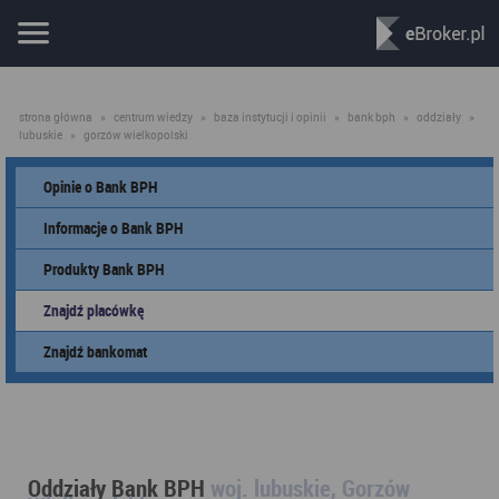
strona główna
»
centrum wiedzy
»
baza instytucji i opinii
»
bank bph
»
oddziały
»
lubuskie
»
gorzów wielkopolski
Opinie o Bank BPH
Informacje o Bank BPH
Produkty Bank BPH
Znajdź placówkę
Znajdź bankomat
Oddziały Bank BPH
woj. lubuskie, Gorzów