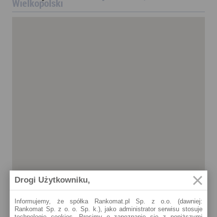
Wielkopolski
Drogi Użytkowniku,
Informujemy, że spółka Rankomat.pl Sp. z o.o. (dawniej:
Rankomat Sp. z o. o. Sp. k.), jako administrator serwisu stosuje
Gorzów Wielkopolski
technologię cookies. Prosimy o zapoznanie się z poniższymi
Gorzów Wielkopolski