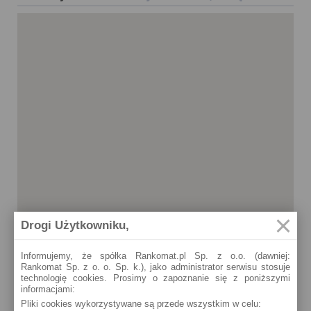
Drogi Użytkowniku,
Informujemy, że spółka Rankomat.pl Sp. z o.o. (dawniej:
Rankomat Sp. z o. o. Sp. k.), jako administrator serwisu stosuje
technologię cookies. Prosimy o zapoznanie się z poniższymi
informacjami:
Nałęczów
Pliki cookies wykorzystywane są przede wszystkim w celu:
Al. Lipowa 3