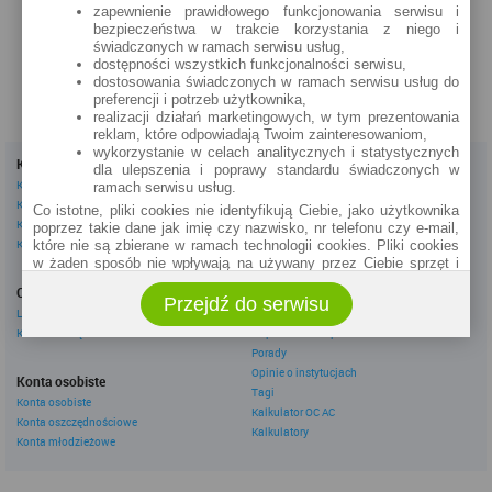
zapewnienie prawidłowego funkcjonowania serwisu i
zobacz na mapie »
bezpieczeństwa w trakcie korzystania z niego i
świadczonych w ramach serwisu usług,
dostępności wszystkich funkcjonalności serwisu,
dostosowania świadczonych w ramach serwisu usług do
preferencji i potrzeb użytkownika,
realizacji działań marketingowych, w tym prezentowania
reklam, które odpowiadają Twoim zainteresowaniom,
wykorzystanie w celach analitycznych i statystycznych
Kredyty
Dla firm
dla ulepszenia i poprawy standardu świadczonych w
Kredyty gotówkowe
Kredyty firmowe
ramach serwisu usług.
Kredyty hipoteczne
Konta firmowe
Co istotne, pliki cookies nie identyfikują Ciebie, jako użytkownika
Kredyty konsolidacyjne
Leasingi
poprzez takie dane jak imię czy nazwisko, nr telefonu czy e-mail,
Kredyty na samochód
które nie są zbierane w ramach technologii cookies. Pliki cookies
w żaden sposób nie wpływają na używany przez Ciebie sprzęt i
Inne
oprogramowanie.
Oszczędzanie
eBroker Ekstra
Przejdź do serwisu
Zakres wykorzystywania plików cookies możliwy jest do
Lokaty
Artykuły
określenia w ustawieniach przeglądarki każdego użytkownika. Bez
Konta oszczędnościowe
Odpowiedzi ekspertów
wprowadzenia zmian ustawień, informacje w plikach cookies mogą
Porady
być zapisywane w pamięci Twojego urządzenia.
Opinie o instytucjach
Administratorem danych pozyskiwanych w technologii cookies jest
Konta osobiste
Tagi
spółka Rankomat.pl Sp. z o.o. (dawniej: Rankomat Sp. z o. o. Sp.
Konta osobiste
Kalkulator OC AC
k.) z siedzibą w Warszawie, ul. Wolska 88, 01 - 141 Warszawa.
Konta oszczędnościowe
Możesz jako użytkownik w każdym czasie skontaktować się z
Kalkulatory
Konta młodzieżowe
administratorem pod adresem bok@ebroker.pl, jak również wyrazić
sprzeciwu wobec działań administratora.
Działania administratora podejmowane są zgodnie z