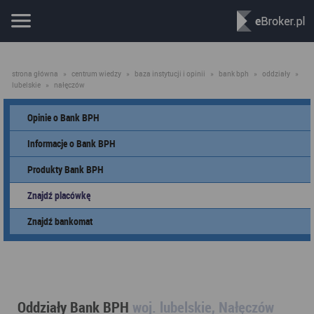
strona główna
»
centrum wiedzy
»
baza instytucji i opinii
»
bank bph
»
oddziały
»
lubelskie
»
nałęczów
Opinie o Bank BPH
Informacje o Bank BPH
Produkty Bank BPH
Znajdź placówkę
Znajdź bankomat
Oddziały Bank BPH
woj. lubelskie, Nałęczów