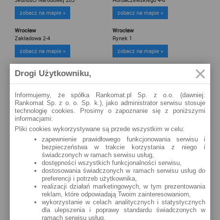
zobacz na mapie »
zobacz na mapie »
Wrocław
Wrocław
Zakładowa 2-4
Rynek 1
zobacz na mapie »
zobacz na mapie »
Wrocław
Wrocław
Drogi Użytkowniku,
Gen. JanaHenryka Dąbrowskiego 42
Pl. Powstańców Śląskich 9
zobacz na mapie »
zobacz na mapie »
Informujemy, że spółka Rankomat.pl Sp. z o.o. (dawniej:
Rankomat Sp. z o. o. Sp. k.), jako administrator serwisu stosuje
Wrocław
Wrocław
technologię cookies. Prosimy o zapoznanie się z poniższymi
Komandorska 118-120
J. Piłsudskiego 88
informacjami:
zobacz na mapie »
zobacz na mapie »
Pliki cookies wykorzystywane są przede wszystkim w celu:
zapewnienie prawidłowego funkcjonowania serwisu i
Wrocław
Wrocław
bezpieczeństwa w trakcie korzystania z niego i
Wyb. Juliusza Słowackiego 12-14
Szewska 5
świadczonych w ramach serwisu usług,
dostępności wszystkich funkcjonalności serwisu,
zobacz na mapie »
zobacz na mapie »
dostosowania świadczonych w ramach serwisu usług do
preferencji i potrzeb użytkownika,
Wrocław
Wrocław
realizacji działań marketingowych, w tym prezentowania
Ruska 51
Dzielna 3
reklam, które odpowiadają Twoim zainteresowaniom,
wykorzystanie w celach analitycznych i statystycznych
zobacz na mapie »
zobacz na mapie »
dla ulepszenia i poprawy standardu świadczonych w
ramach serwisu usług.