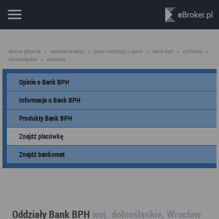
strona główna
»
centrum wiedzy
»
baza instytucji i opinii
»
bank bph
»
oddziały
»
dolnośląskie
»
wrocław
Opinie o Bank BPH
Informacje o Bank BPH
Produkty Bank BPH
Znajdź placówkę
Znajdź bankomat
Oddziały Bank BPH
woj. dolnośląskie, Wrocław