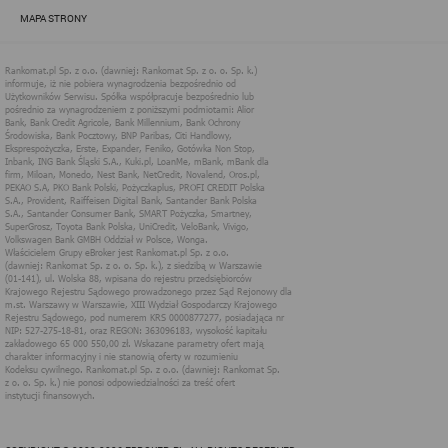
zapewnić jak najlepsze funkcjonowanie serwisu i odpowiednie
MAPA STRONY
dostosowanie usług, świadczonych w ramach serwisu do potrzeb
użytkownika. Zasady świadczenia usług w serwisie określa
regulamin serwisu.
Więcej informacji na temat stosowania technologii cookies w
serwisie dostępne jest w Polityce Cookies.
Polityka Cookies serwisów
internetowych spółki Rankomat.pl Sp. z
o.o. (dawniej: Rankomat Sp. z o. o. Sp.
k.)
Rankomat.pl Sp. z o.o. (dawniej: Rankomat Sp. z o. o. Sp. k.), z
siedzibą w Warszawie (01-141), ul. Wolska 88, wpisana do rejestru
przedsiębiorców Krajowego Rejestru Sądowego prowadzonego
przez Sąd Rejonowy dla m.st. Warszawy w Warszawie, XIII
Wydział Gospodarczy Krajowego Rejestru Sądowego, pod
numerem KRS 0000877277, posiadająca nr NIP: 527-275-18-81,
oraz REGON: 363096183, zwana dalej "Rankomat" wykorzystuje
na swoich stronach internetowych technologię "cookies".
Zasady wykorzystania informacji dostarczonych przez
użytkownika w ramach technologii cookies w trakcie korzystania
ze stron internetowych i Rankomat określa niniejszy dokument.
Każdy użytkownik serwisów Rankomat proszony jest o
zapoznanie się z niniejszym dokumentem i zawartymi w nim
informacjami.