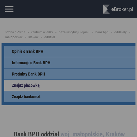
strona główna
»
centrum wiedzy
»
baza instytucji i opinii
»
bank bph
»
oddziały
»
małopolskie
»
kraków
»
oddział
Opinie o Bank BPH
Informacje o Bank BPH
Produkty Bank BPH
Znajdź placówkę
Znajdź bankomat
Bank BPH oddział
woj. małopolskie, Kraków