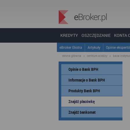
KREDYTY
OSZCZĘDZANIE
KONTA 
eBroker Ekstra
Artykuły
Opinie ekspert
strona główna
»
centrum wiedzy
»
baza instytucj
Opinie o Bank BPH
Informacje o Bank BPH
Produkty Bank BPH
Znajdź placówkę
Znajdź bankomat