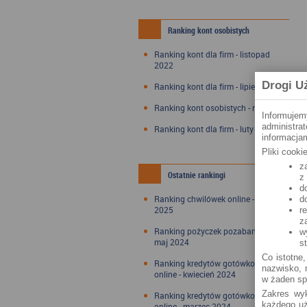
Ranking kont osobistych
Ranking kont dla firm - listopad
2022
Drogi U
Ranking kont dla firm - lipiec 2022
Ranking kont osobistych - maj 2022
Informujem
administra
Ranking kont dla firm - luty 2022
informacjam
Pliki cook
z
Ostatnie rankingi
z
d
Ranking chwilówek online - styczeń
d
2025
r
z
Ranking pożyczek pozabankowych -
w
maj 2024
s
Co istotne,
Ranking kredytów gotówkowych
nazwisko, n
online - kwiecień 2024
w żaden sp
Zakres wyk
Ranking kredytów gotówkowych
każdego uż
online - marzec 2024