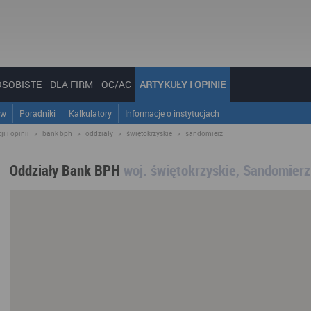
OSOBISTE
DLA FIRM
OC/AC
ARTYKUŁY I OPINIE
ów
Poradniki
Kalkulatory
Informacje o instytucjach
i i opinii
»
bank bph
»
oddziały
»
świętokrzyskie
»
sandomierz
Oddziały Bank BPH
woj. świętokrzyskie, Sandomierz