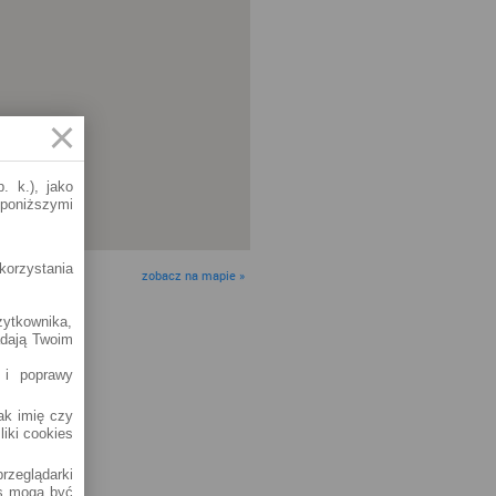
. k.), jako
 poniższymi
korzystania
zobacz na mapie »
żytkownika,
adają Twoim
 i poprawy
jak imię czy
liki cookies
rzeglądarki
es mogą być