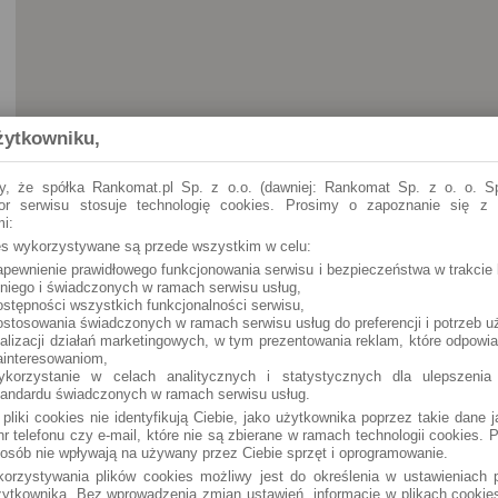
żytkowniku,
y, że spółka Rankomat.pl Sp. z o.o. (dawniej: Rankomat Sp. z o. o. Sp
tor serwisu stosuje technologię cookies. Prosimy o zapoznanie się z
i:
ies wykorzystywane są przede wszystkim w celu:
apewnienie prawidłowego funkcjonowania serwisu i bezpieczeństwa w trakcie 
Sandomierz
Zawichojska 13
 niego i świadczonych w ramach serwisu usług,
ostępności wszystkich funkcjonalności serwisu,
ostosowania świadczonych w ramach serwisu usług do preferencji i potrzeb u
ealizacji działań marketingowych, w tym prezentowania reklam, które odpowi
ainteresowaniom,
ykorzystanie w celach analitycznych i statystycznych dla ulepszenia
tandardu świadczonych w ramach serwisu usług.
 pliki cookies nie identyfikują Ciebie, jako użytkownika poprzez takie dane 
r telefonu czy e-mail, które nie są zbierane w ramach technologii cookies. P
osób nie wpływają na używany przez Ciebie sprzęt i oprogramowanie.
orzystywania plików cookies możliwy jest do określenia w ustawieniach p
ytkownika. Bez wprowadzenia zmian ustawień, informacje w plikach cooki