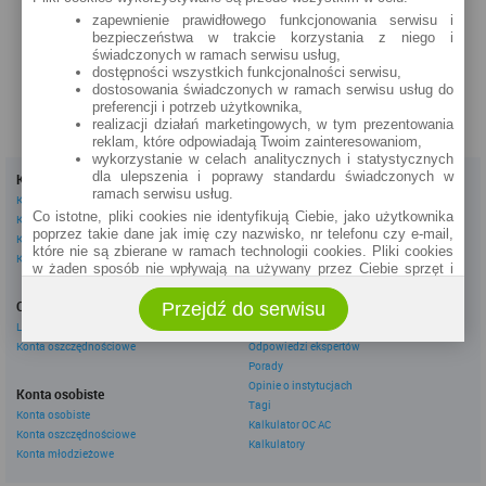
Bankowa 8
Al. Marszałka J. Piłsudskiego 23
zapewnienie prawidłowego funkcjonowania serwisu i
bezpieczeństwa w trakcie korzystania z niego i
zobacz na mapie »
zobacz na mapie »
świadczonych w ramach serwisu usług,
dostępności wszystkich funkcjonalności serwisu,
dostosowania świadczonych w ramach serwisu usług do
preferencji i potrzeb użytkownika,
realizacji działań marketingowych, w tym prezentowania
reklam, które odpowiadają Twoim zainteresowaniom,
wykorzystanie w celach analitycznych i statystycznych
dla ulepszenia i poprawy standardu świadczonych w
Kredyty
Dla firm
ramach serwisu usług.
Kredyty gotówkowe
Kredyty firmowe
Co istotne, pliki cookies nie identyfikują Ciebie, jako użytkownika
Kredyty hipoteczne
Konta firmowe
poprzez takie dane jak imię czy nazwisko, nr telefonu czy e-mail,
Kredyty konsolidacyjne
Leasingi
które nie są zbierane w ramach technologii cookies. Pliki cookies
Kredyty na samochód
w żaden sposób nie wpływają na używany przez Ciebie sprzęt i
oprogramowanie.
Inne
Oszczędzanie
Przejdź do serwisu
eBroker Ekstra
Zakres wykorzystywania plików cookies możliwy jest do
określenia w ustawieniach przeglądarki każdego użytkownika. Bez
Lokaty
Artykuły
wprowadzenia zmian ustawień, informacje w plikach cookies mogą
Konta oszczędnościowe
Odpowiedzi ekspertów
być zapisywane w pamięci Twojego urządzenia.
Porady
Administratorem danych pozyskiwanych w technologii cookies jest
Opinie o instytucjach
Konta osobiste
spółka Rankomat.pl Sp. z o.o. (dawniej: Rankomat Sp. z o. o. Sp.
Tagi
Konta osobiste
k.) z siedzibą w Warszawie, ul. Wolska 88, 01 - 141 Warszawa.
Kalkulator OC AC
Konta oszczędnościowe
Możesz jako użytkownik w każdym czasie skontaktować się z
Kalkulatory
administratorem pod adresem bok@ebroker.pl, jak również wyrazić
Konta młodzieżowe
sprzeciwu wobec działań administratora.