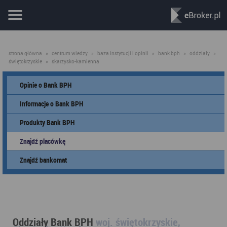
strona główna
»
centrum wiedzy
»
baza instytucji i opinii
»
bank bph
»
oddziały
»
świętokrzyskie
»
skarżysko-kamienna
Opinie o Bank BPH
Informacje o Bank BPH
Produkty Bank BPH
Znajdź placówkę
Znajdź bankomat
Oddziały Bank BPH
woj. świętokrzyskie,