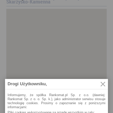
Skarżysko-Kamienna
Drogi Użytkowniku,
Informujemy, że spółka Rankomat.pl Sp. z o.o. (dawniej:
Rankomat Sp. z o. o. Sp. k.), jako administrator serwisu stosuje
technologię cookies. Prosimy o zapoznanie się z poniższymi
informacjami:
Pliki cookies wykorzystywane są przede wszystkim w celu:
Skarżysko-Kamienna
Skarżysko-Kamienna