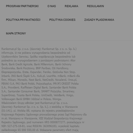
Działania administratora podejmowane są zgodnie z
PROGRAM PARTNERSKI
O NAS
REKLAMA
REGULAMIN
obowiązującym prawem (zgodnie z tzw. RODO) w ramach tzw.
uzasadnionego interesu administratora danych, po to, aby
zapewnić jak najlepsze funkcjonowanie serwisu i odpowiednie
POLITYKA PRYWATNOŚCI
POLITYKA COOKIES
ZASADY PLASOWANIA
dostosowanie usług, świadczonych w ramach serwisu do potrzeb
użytkownika. Zasady świadczenia usług w serwisie określa
regulamin serwisu.
MAPA STRONY
Więcej informacji na temat stosowania technologii cookies w
serwisie dostępne jest w Polityce Cookies.
Polityka Cookies serwisów
internetowych spółki Rankomat.pl Sp. z
o.o. (dawniej: Rankomat Sp. z o. o. Sp.
k.)
Rankomat.pl Sp. z o.o. (dawniej: Rankomat Sp. z o. o. Sp. k.), z
siedzibą w Warszawie (01-141), ul. Wolska 88, wpisana do rejestru
przedsiębiorców Krajowego Rejestru Sądowego prowadzonego
przez Sąd Rejonowy dla m.st. Warszawy w Warszawie, XIII
Wydział Gospodarczy Krajowego Rejestru Sądowego, pod
numerem KRS 0000877277, posiadająca nr NIP: 527-275-18-81,
oraz REGON: 363096183, zwana dalej "Rankomat" wykorzystuje
na swoich stronach internetowych technologię "cookies".
Zasady wykorzystania informacji dostarczonych przez
użytkownika w ramach technologii cookies w trakcie korzystania
ze stron internetowych i Rankomat określa niniejszy dokument.