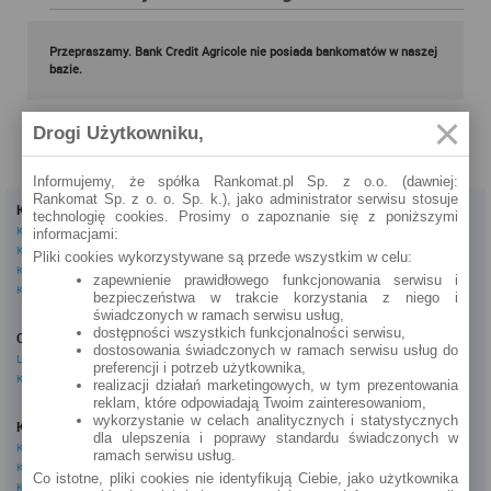
Przepraszamy. Bank Credit Agricole nie posiada bankomatów w naszej
bazie.
Drogi Użytkowniku,
Informujemy, że spółka Rankomat.pl Sp. z o.o. (dawniej:
Rankomat Sp. z o. o. Sp. k.), jako administrator serwisu stosuje
Kredyty
Dla firm
technologię cookies. Prosimy o zapoznanie się z poniższymi
Kredyty gotówkowe
Kredyty firmowe
informacjami:
Kredyty hipoteczne
Konta firmowe
Pliki cookies wykorzystywane są przede wszystkim w celu:
Kredyty konsolidacyjne
Leasingi
zapewnienie prawidłowego funkcjonowania serwisu i
Kredyty na samochód
bezpieczeństwa w trakcie korzystania z niego i
świadczonych w ramach serwisu usług,
Inne
dostępności wszystkich funkcjonalności serwisu,
Oszczędzanie
eBroker Ekstra
dostosowania świadczonych w ramach serwisu usług do
Lokaty
Artykuły
preferencji i potrzeb użytkownika,
Konta oszczędnościowe
Odpowiedzi ekspertów
realizacji działań marketingowych, w tym prezentowania
Porady
reklam, które odpowiadają Twoim zainteresowaniom,
Opinie o instytucjach
wykorzystanie w celach analitycznych i statystycznych
Konta osobiste
dla ulepszenia i poprawy standardu świadczonych w
Tagi
Konta osobiste
ramach serwisu usług.
Kalkulator OC AC
Konta oszczędnościowe
Kalkulatory
Co istotne, pliki cookies nie identyfikują Ciebie, jako użytkownika
Konta młodzieżowe