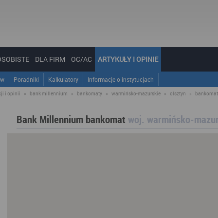
OSOBISTE
DLA FIRM
OC/AC
ARTYKUŁY I OPINIE
ów
Poradniki
Kalkulatory
Informacje o instytucjach
i i opinii
»
bank millennium
»
bankomaty
»
warmińsko-mazurskie
»
olsztyn
»
bankomat
Bank Millennium bankomat
woj. warmińsko-mazur