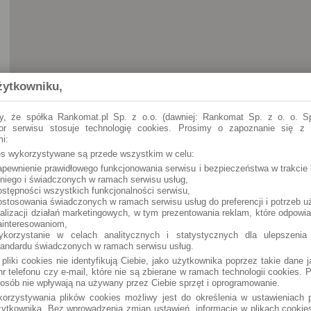
żytkowniku,
y, że spółka Rankomat.pl Sp. z o.o. (dawniej: Rankomat Sp. z o. o. Sp
tor serwisu stosuje technologię cookies. Prosimy o zapoznanie się z
i:
ies wykorzystywane są przede wszystkim w celu:
apewnienie prawidłowego funkcjonowania serwisu i bezpieczeństwa w trakcie 
 niego i świadczonych w ramach serwisu usług,
ostępności wszystkich funkcjonalności serwisu,
ostosowania świadczonych w ramach serwisu usług do preferencji i potrzeb u
ealizacji działań marketingowych, w tym prezentowania reklam, które odpowi
ainteresowaniom,
ykorzystanie w celach analitycznych i statystycznych dla ulepszenia
tandardu świadczonych w ramach serwisu usług.
 pliki cookies nie identyfikują Ciebie, jako użytkownika poprzez takie dane 
r telefonu czy e-mail, które nie są zbierane w ramach technologii cookies. P
osób nie wpływają na używany przez Ciebie sprzęt i oprogramowanie.
orzystywania plików cookies możliwy jest do określenia w ustawieniach p
ytkownika. Bez wprowadzenia zmian ustawień, informacje w plikach cooki