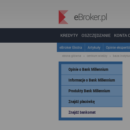
KREDYTY
OSZCZĘDZANIE
KONTA 
eBroker Ekstra
Artykuły
Opinie ekspert
strona główna
»
centrum wiedzy
»
baza instytucj
Opinie o Bank Millennium
Informacje o Bank Millennium
Produkty Bank Millennium
Znajdź placówkę
Znajdź bankomat