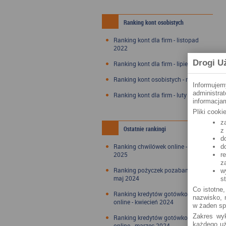
Ranking kont osobistych
Ranking kont dla firm - listopad
2022
Drogi U
Ranking kont dla firm - lipiec 2022
Ranking kont osobistych - maj 2022
Informujem
administra
Ranking kont dla firm - luty 2022
informacjam
Pliki cook
z
Ostatnie rankingi
z
d
Ranking chwilówek online - styczeń
d
2025
r
z
Ranking pożyczek pozabankowych -
w
maj 2024
s
Co istotne,
Ranking kredytów gotówkowych
nazwisko, n
online - kwiecień 2024
w żaden sp
Zakres wyk
Ranking kredytów gotówkowych
każdego uż
online - marzec 2024