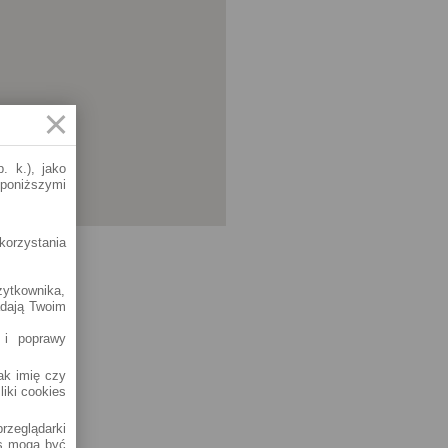
. k.), jako
 poniższymi
korzystania
żytkownika,
adają Twoim
 i poprawy
jak imię czy
liki cookies
rzeglądarki
es mogą być