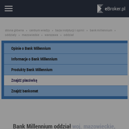
strona główna
»
centrum wiedzy
»
baza instytucji i opinii
»
bank millennium
»
oddziały
»
mazowieckie
»
warszawa
»
oddział
Opinie o Bank Millennium
Informacje o Bank Millennium
Produkty Bank Millennium
Znajdź placówkę
Znajdź bankomat
Bank Millennium oddział
woj. mazowieckie,