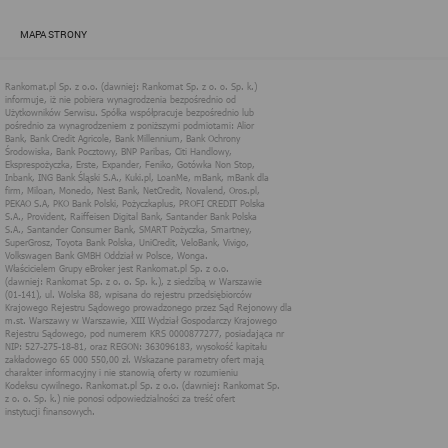
zapewnić jak najlepsze funkcjonowanie serwisu i odpowiednie
dostosowanie usług, świadczonych w ramach serwisu do potrzeb
MAPA STRONY
użytkownika. Zasady świadczenia usług w serwisie określa
regulamin serwisu.
Więcej informacji na temat stosowania technologii cookies w
serwisie dostępne jest w Polityce Cookies.
Polityka Cookies serwisów
internetowych spółki Rankomat.pl Sp. z
o.o. (dawniej: Rankomat Sp. z o. o. Sp.
k.)
Rankomat.pl Sp. z o.o. (dawniej: Rankomat Sp. z o. o. Sp. k.), z
siedzibą w Warszawie (01-141), ul. Wolska 88, wpisana do rejestru
przedsiębiorców Krajowego Rejestru Sądowego prowadzonego
przez Sąd Rejonowy dla m.st. Warszawy w Warszawie, XIII
Wydział Gospodarczy Krajowego Rejestru Sądowego, pod
numerem KRS 0000877277, posiadająca nr NIP: 527-275-18-81,
oraz REGON: 363096183, zwana dalej "Rankomat" wykorzystuje
na swoich stronach internetowych technologię "cookies".
Zasady wykorzystania informacji dostarczonych przez
użytkownika w ramach technologii cookies w trakcie korzystania
ze stron internetowych i Rankomat określa niniejszy dokument.
Każdy użytkownik serwisów Rankomat proszony jest o
zapoznanie się z niniejszym dokumentem i zawartymi w nim