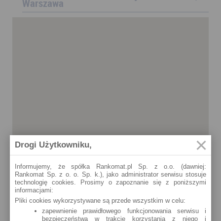
Warszawa
Drogi Użytkowniku,
Informujemy, że spółka Rankomat.pl Sp. z o.o. (dawniej:
Rankomat Sp. z o. o. Sp. k.), jako administrator serwisu stosuje
technologię cookies. Prosimy o zapoznanie się z poniższymi
informacjami:
Pliki cookies wykorzystywane są przede wszystkim w celu:
zapewnienie prawidłowego funkcjonowania serwisu i
bezpieczeństwa w trakcie korzystania z niego i