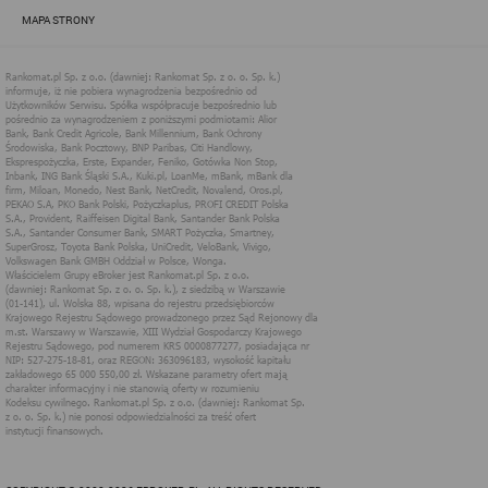
zapewnić jak najlepsze funkcjonowanie serwisu i odpowiednie
MAPA STRONY
dostosowanie usług, świadczonych w ramach serwisu do potrzeb
użytkownika. Zasady świadczenia usług w serwisie określa
regulamin serwisu.
Więcej informacji na temat stosowania technologii cookies w
serwisie dostępne jest w Polityce Cookies.
Polityka Cookies serwisów
internetowych spółki Rankomat.pl Sp. z
o.o. (dawniej: Rankomat Sp. z o. o. Sp.
k.)
Rankomat.pl Sp. z o.o. (dawniej: Rankomat Sp. z o. o. Sp. k.), z
siedzibą w Warszawie (01-141), ul. Wolska 88, wpisana do rejestru
przedsiębiorców Krajowego Rejestru Sądowego prowadzonego
przez Sąd Rejonowy dla m.st. Warszawy w Warszawie, XIII
Wydział Gospodarczy Krajowego Rejestru Sądowego, pod
numerem KRS 0000877277, posiadająca nr NIP: 527-275-18-81,
oraz REGON: 363096183, zwana dalej "Rankomat" wykorzystuje
na swoich stronach internetowych technologię "cookies".
Zasady wykorzystania informacji dostarczonych przez
użytkownika w ramach technologii cookies w trakcie korzystania
ze stron internetowych i Rankomat określa niniejszy dokument.
Każdy użytkownik serwisów Rankomat proszony jest o
zapoznanie się z niniejszym dokumentem i zawartymi w nim
informacjami.