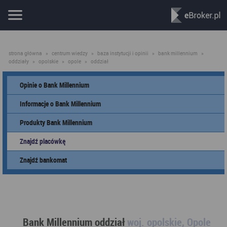
strona główna
»
centrum wiedzy
»
baza instytucji i opinii
»
bank millennium
»
oddziały
»
opolskie
»
opole
»
oddział
Opinie o Bank Millennium
Informacje o Bank Millennium
Produkty Bank Millennium
Znajdź placówkę
Znajdź bankomat
Bank Millennium oddział
woj. opolskie, Opole