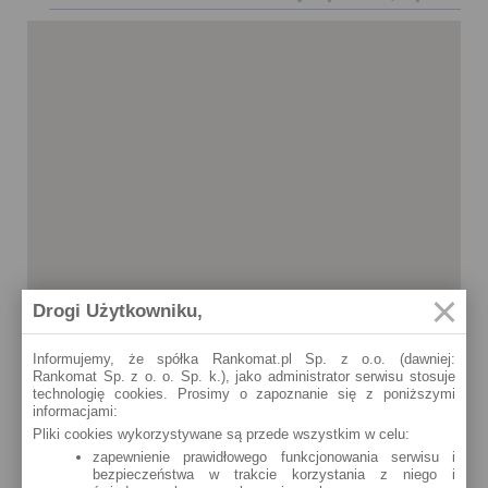
Drogi Użytkowniku,
Informujemy, że spółka Rankomat.pl Sp. z o.o. (dawniej:
Rankomat Sp. z o. o. Sp. k.), jako administrator serwisu stosuje
technologię cookies. Prosimy o zapoznanie się z poniższymi
informacjami:
Pliki cookies wykorzystywane są przede wszystkim w celu:
zapewnienie prawidłowego funkcjonowania serwisu i
bezpieczeństwa w trakcie korzystania z niego i