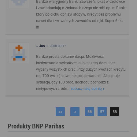
Bardzo wiarygodny Bank. Zawsze % lokat w czołówce
i zawiadamiają o zmianach czego nie robi np. m-Bank,
który po cichu obniżył stopy%. Kredyt bez problemu
nawet dla tzw. wolnych zawodów od ręki. Super 6-tka
!!!
~ Jan •
2008-09-17
Bardzo prosta dokumentacja. Możliwość
kredytowania wykończenia lokalu czy domu bez
wyceny wszystkich prac. Przy dużych kwotach kredytu
(od 700 tys. zł) łatwo negocjuje warunki. Akceptuje
sytuację, gdy 100 proc. dochodu pochodzi z
nietypowych źróde...
zobacz całą opinię »
<<
<
56
57
58
Produkty BNP Paribas