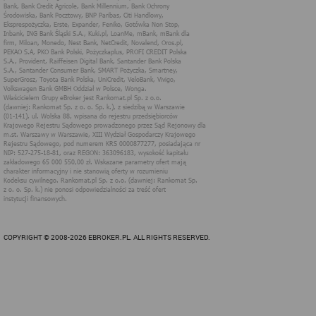
jedynie podczas wizyty na stronie. Dzięki plikom cookies stro
internetowe pamiętają preferencje użytkownika, np. ulubione stro
internetowe. Pliki cookies nie identyfikują użytkownika poprzez takie d
jak imię czy nazwisko i nie są zbierane w ramach technologii cookies, 
mają wpływu na sprzęt i oprogramowanie użytkownika. Więcej informac
o plikach "cookies" można znaleźć na stronie
https://www.aboutcookies
rg/
2. W jakim celu wykorzystywane są pliki cookies 
inne podobne technologie
Informacje zapisane w plikach cookies pomagają w dostosowan
zawartości strony internetowej do oczekiwań i potrzeb dane
użytkownika. użytkowników. Przykładowo:
cookies systemowe są niezbędne dla prawidłowe
funkcjonowania pewnych elementów strony i utrzyman
połączenia z serwerem;
cookies uwierzytelniające pomagają w korzystanie
dodatkowych funkcjonalności strony, umożliwiają łat
logowanie, zapamiętanie ustawień strony internetowe
wybranych przez użytkownika,
cookie analityczne, służą do badania i analizy zasięgu stro
COPYRIGHT © 2008-2026 EBROKER.PL. ALL RIGHTS RESERVED.
internetowej, jej odwiedzalności przez użytkowników, preferen
i zachowań użytkowników podczas odwiedzin strony i służą 
poprawy jakości usług oferowanych za pośrednictwem strony.
Rankomat wykorzystuje w swoich serwisach internetowych pliki cooki
w następujących celach:
potwierdzenie preferencji, udostępnienia określonych funkcji