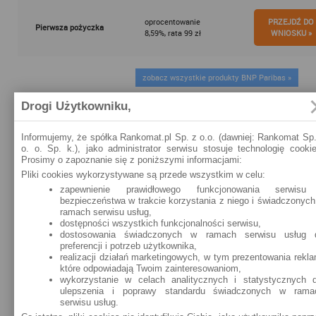
oprocentowanie
PRZEJDŹ DO
Pierwsza pożyczka
8,59%, rata 99 zł
WNIOSKU »
zobacz wszystkie produkty BNP Paribas »
Drogi Użytkowniku,
Oddziały BNP Paribas
Informujemy, że spółka Rankomat.pl Sp. z o.o. (dawniej: Rankomat Sp.
o. o. Sp. k.), jako administrator serwisu stosuje technologię cookie
Prosimy o zapoznanie się z poniższymi informacjami:
Pliki cookies wykorzystywane są przede wszystkim w celu:
zapewnienie prawidłowego funkcjonowania serwisu
bezpieczeństwa w trakcie korzystania z niego i świadczonych
ramach serwisu usług,
dostępności wszystkich funkcjonalności serwisu,
dostosowania świadczonych w ramach serwisu usług 
preferencji i potrzeb użytkownika,
realizacji działań marketingowych, w tym prezentowania rekla
które odpowiadają Twoim zainteresowaniom,
wykorzystanie w celach analitycznych i statystycznych d
ulepszenia i poprawy standardu świadczonych w rama
serwisu usług.