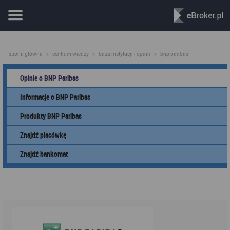
strona główna
»
centrum wiedzy
»
baza instytucji i opinii
»
bnp paribas
Opinie o BNP Paribas
Informacje o BNP Paribas
Produkty BNP Paribas
Znajdź placówkę
Znajdź bankomat