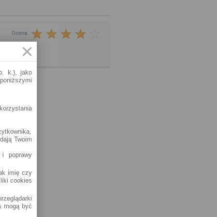
Ocena:
tytucje.
. k.), jako
 poniższymi
korzystania
żytkownika,
adają Twoim
 i poprawy
jak imię czy
liki cookies
rzeglądarki
es mogą być