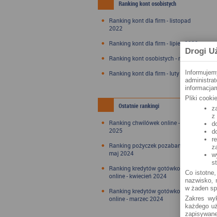
Ranking kont osobistych
Ranking kont dla firm - listopad
2022
Ranking kont dla firm - lipiec 2022
Drogi U
Ranking kont osobistych - maj 2022
Informujem
Ranking kont dla firm - luty 2022
administra
informacjam
Pliki cook
Ostatnie rankingi
z
z
Ranking chwilówek online - styczeń
d
2025
d
r
Ranking pożyczek pozabankowych -
z
maj 2024
w
s
Ranking kredytów gotówkowych
Co istotne,
online - kwiecień 2024
nazwisko, n
w żaden sp
Ranking kredytów gotówkowych
online - marzec 2024
Zakres wyk
każdego uż
zapisywane