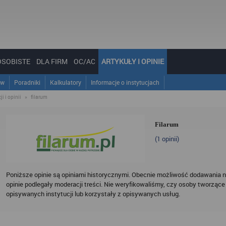
OSOBISTE
DLA FIRM
OC/AC
ARTYKUŁY I OPINIE
ów
Poradniki
Kalkulatory
Informacje o instytucjach
i i opinii
»
filarum
Filarum
(
1
opinii)
Poniższe opinie są opiniami historycznymi. Obecnie możliwość dodawania n
opinie podlegały moderacji treści. Nie weryfikowaliśmy, czy osoby tworzące 
opisywanych instytucji lub korzystały z opisywanych usług.