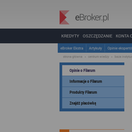
KREDYTY
OSZCZĘDZANIE
KONTA 
eBroker Ekstra
Artykuły
Opinie ekspert
strona główna
»
centrum wiedzy
»
baza instytucj
Opinie o Filarum
Informacje o Filarum
Produkty Filarum
Znajdź placówkę