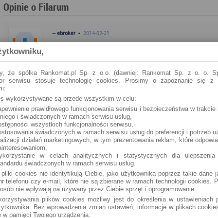
Opinie o Filarum
~ ebroker •
2014-02-21
Zobacz co klienci piszą o Filarum, wyraź swoje zdanie i oceń ins
żytkowniku,
y, że spółka Rankomat.pl Sp. z o.o. (dawniej: Rankomat Sp. z o. o. Sp
tor serwisu stosuje technologię cookies. Prosimy o zapoznanie się z
i:
ies wykorzystywane są przede wszystkim w celu:
apewnienie prawidłowego funkcjonowania serwisu i bezpieczeństwa w trakcie 
 niego i świadczonych w ramach serwisu usług,
ostępności wszystkich funkcjonalności serwisu,
ostosowania świadczonych w ramach serwisu usług do preferencji i potrzeb u
ealizacji działań marketingowych, w tym prezentowania reklam, które odpowi
ainteresowaniom,
ykorzystanie w celach analitycznych i statystycznych dla ulepszenia
tandardu świadczonych w ramach serwisu usług.
 pliki cookies nie identyfikują Ciebie, jako użytkownika poprzez takie dane 
r telefonu czy e-mail, które nie są zbierane w ramach technologii cookies. P
osób nie wpływają na używany przez Ciebie sprzęt i oprogramowanie.
orzystywania plików cookies możliwy jest do określenia w ustawieniach p
ytkownika. Bez wprowadzenia zmian ustawień, informacje w plikach cooki
 w pamięci Twojego urządzenia.