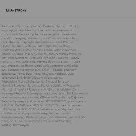
zapewnić jak najlepsze funkcjonowanie serwisu i odpowiednie
dostosowanie usług, świadczonych w ramach serwisu do potrzeb
MAPA STRONY
użytkownika. Zasady świadczenia usług w serwisie określa
regulamin serwisu.
Więcej informacji na temat stosowania technologii cookies w
serwisie dostępne jest w Polityce Cookies.
Polityka Cookies serwisów
internetowych spółki Rankomat.pl Sp. z
o.o. (dawniej: Rankomat Sp. z o. o. Sp.
k.)
Rankomat.pl Sp. z o.o. (dawniej: Rankomat Sp. z o. o. Sp. k.), z
siedzibą w Warszawie (01-141), ul. Wolska 88, wpisana do rejestru
przedsiębiorców Krajowego Rejestru Sądowego prowadzonego
przez Sąd Rejonowy dla m.st. Warszawy w Warszawie, XIII
Wydział Gospodarczy Krajowego Rejestru Sądowego, pod
numerem KRS 0000877277, posiadająca nr NIP: 527-275-18-81,
oraz REGON: 363096183, zwana dalej "Rankomat" wykorzystuje
na swoich stronach internetowych technologię "cookies".
Zasady wykorzystania informacji dostarczonych przez
użytkownika w ramach technologii cookies w trakcie korzystania
ze stron internetowych i Rankomat określa niniejszy dokument.
Każdy użytkownik serwisów Rankomat proszony jest o
zapoznanie się z niniejszym dokumentem i zawartymi w nim