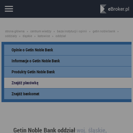
strona główna
»
centrum wiedzy
»
baza instytucji i opinii
»
getin noble bank
»
oddziały
»
śląskie
»
katowice
»
oddział
Opinie o Getin Noble Bank
Informacje o Getin Noble Bank
Produkty Getin Noble Bank
Znajdź placówkę
Znajdź bankomat
Getin Noble Bank oddział
woj. śląskie,