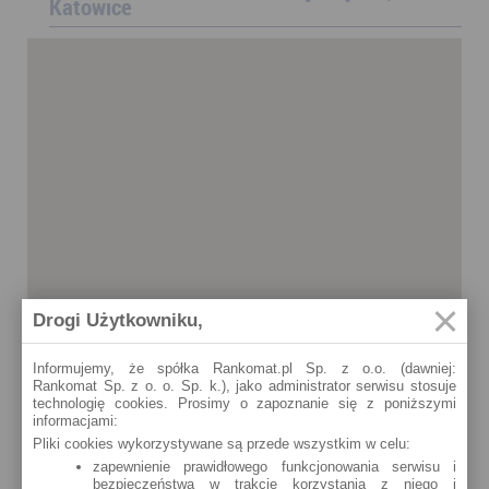
Katowice
Drogi Użytkowniku,
Informujemy, że spółka Rankomat.pl Sp. z o.o. (dawniej:
Rankomat Sp. z o. o. Sp. k.), jako administrator serwisu stosuje
technologię cookies. Prosimy o zapoznanie się z poniższymi
informacjami:
Pliki cookies wykorzystywane są przede wszystkim w celu:
zapewnienie prawidłowego funkcjonowania serwisu i
bezpieczeństwa w trakcie korzystania z niego i