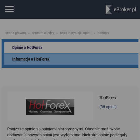
strona główna
»
centrum wiedzy
»
baza instytucji i opinii
»
hotforex
Opinie o HotForex
Informacje o HotForex
HotForex
(
38
opinii)
Poniższe opinie są opiniami historycznymi. Obecnie możliwość
dodawania nowych opinii jest wyłączona. Niektóre opinie podlegały