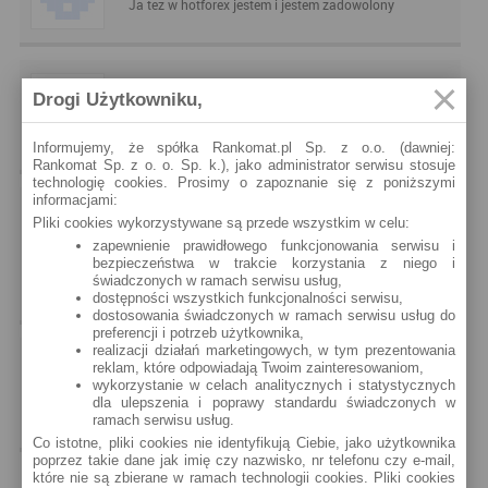
Ja tez w hotforex jestem i jestem zadowolony
~ Maniek •
2017-07-26
Drogi Użytkowniku,
Ja zakładam własnie konto w PLN w hotforex ale nie
wiem jaki typ rachunku wybrac.
Informujemy, że spółka Rankomat.pl Sp. z o.o. (dawniej:
Rankomat Sp. z o. o. Sp. k.), jako administrator serwisu stosuje
technologię cookies. Prosimy o zapoznanie się z poniższymi
informacjami:
~ Anna •
2017-07-18
Pliki cookies wykorzystywane są przede wszystkim w celu:
zapewnienie prawidłowego funkcjonowania serwisu i
oceniam rachunek hotforex zero i mogę polecić, niskie
bezpieczeństwa w trakcie korzystania z niego i
koszty i szybka egzekucja. Jeśli chodzi o wypłaty
świadczonych w ramach serwisu usług,
broker też realizuje je bardzo szybko
dostępności wszystkich funkcjonalności serwisu,
dostosowania świadczonych w ramach serwisu usług do
preferencji i potrzeb użytkownika,
realizacji działań marketingowych, w tym prezentowania
~ Użytkowni Anonymous •
2017-03-13
reklam, które odpowiadają Twoim zainteresowaniom,
wykorzystanie w celach analitycznych i statystycznych
Bardzo pozytywny tylko wyplaty nie za darmo za to o
dla ulepszenia i poprawy standardu świadczonych w
ramach serwisu usług.
1 gwaidkę mniej
Co istotne, pliki cookies nie identyfikują Ciebie, jako użytkownika
poprzez takie dane jak imię czy nazwisko, nr telefonu czy e-mail,
które nie są zbierane w ramach technologii cookies. Pliki cookies