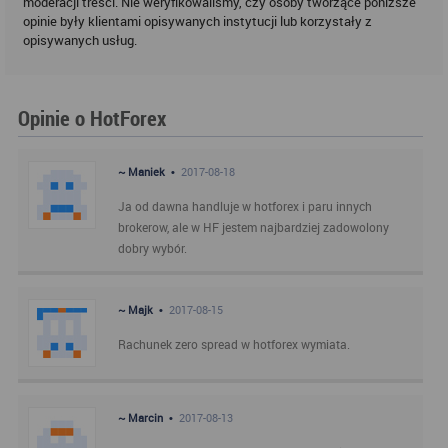
moderacji treści. Nie weryfikowaliśmy, czy osoby tworzące poniższe
opinie były klientami opisywanych instytucji lub korzystały z
opisywanych usług.
Opinie o HotForex
~ Maniek •
2017-08-18
Ja od dawna handluje w hotforex i paru innych
brokerow, ale w HF jestem najbardziej zadowolony
dobry wybór.
~ Majk •
2017-08-15
Rachunek zero spread w hotforex wymiata.
~ Marcin •
2017-08-13