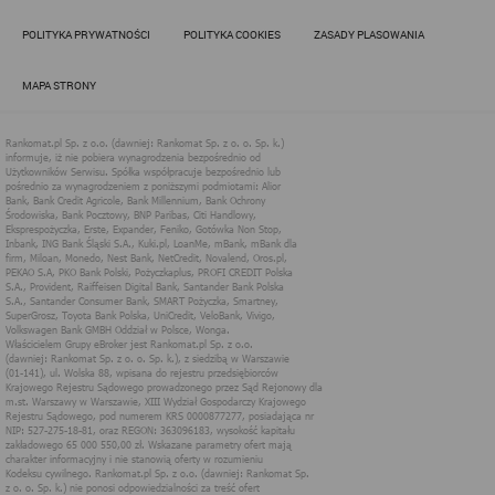
k.)
Rankomat.pl Sp. z o.o. (dawniej: Rankomat Sp. z o. o. Sp. k.), z
POLITYKA PRYWATNOŚCI
POLITYKA COOKIES
ZASADY PLASOWANIA
siedzibą w Warszawie (01-141), ul. Wolska 88, wpisana do rejestru
przedsiębiorców Krajowego Rejestru Sądowego prowadzonego
przez Sąd Rejonowy dla m.st. Warszawy w Warszawie, XIII
MAPA STRONY
Wydział Gospodarczy Krajowego Rejestru Sądowego, pod
numerem KRS 0000877277, posiadająca nr NIP: 527-275-18-81,
oraz REGON: 363096183, zwana dalej "Rankomat" wykorzystuje
na swoich stronach internetowych technologię "cookies".
Zasady wykorzystania informacji dostarczonych przez
użytkownika w ramach technologii cookies w trakcie korzystania
ze stron internetowych i Rankomat określa niniejszy dokument.
Każdy użytkownik serwisów Rankomat proszony jest o
zapoznanie się z niniejszym dokumentem i zawartymi w nim
informacjami.
Rankomat używa na stronach internetowych swoich serwisów
technologii cookies (tj. plików tekstowych, tzw. ciasteczek) i
innych podobnych technologii do zapisywania informacji o
sposobie korzystania przez użytkownika z tych stron
internetowych.
Każdy użytkownik ma prawo wyboru w zakresie udostępniania
informacji, które go dotyczą.
1. Pliki "cookies"
Pliki typu "cookies" ("ciasteczka"), to informacje, zapisywane
przez przeglądarkę użytkownika, obejmujące zawartość tekstową