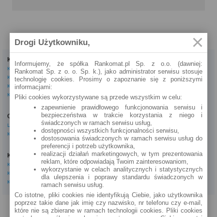
Drogi Użytkowniku,
Kredyty
Dla firm
Informujemy, że spółka Rankomat.pl Sp. z o.o. (dawniej:
Kredyty gotówkowe
Kredyty firmowe
Rankomat Sp. z o. o. Sp. k.), jako administrator serwisu stosuje
Kredyty hipoteczne
Konta firmowe
technologię cookies. Prosimy o zapoznanie się z poniższymi
Kredyty konsolidacyjne
Leasingi
informacjami:
Kredyty na samochód
Pliki cookies wykorzystywane są przede wszystkim w celu:
Inne
zapewnienie prawidłowego funkcjonowania serwisu i
bezpieczeństwa w trakcie korzystania z niego i
Oszczędzanie
eBroker Ekstra
świadczonych w ramach serwisu usług,
Lokaty
Artykuły
dostępności wszystkich funkcjonalności serwisu,
Konta oszczędnościowe
Odpowiedzi ekspertów
dostosowania świadczonych w ramach serwisu usług do
Porady
preferencji i potrzeb użytkownika,
Opinie o instytucjach
realizacji działań marketingowych, w tym prezentowania
Konta osobiste
Tagi
reklam, które odpowiadają Twoim zainteresowaniom,
Konta osobiste
Kalkulator OC AC
wykorzystanie w celach analitycznych i statystycznych
Konta oszczędnościowe
dla ulepszenia i poprawy standardu świadczonych w
Kalkulatory
Konta młodzieżowe
ramach serwisu usług.
Co istotne, pliki cookies nie identyfikują Ciebie, jako użytkownika
poprzez takie dane jak imię czy nazwisko, nr telefonu czy e-mail,
PROGRAM PARTNERSKI
O NAS
REKLAMA
REGULAMIN
które nie są zbierane w ramach technologii cookies. Pliki cookies