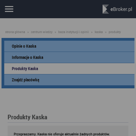
strona główna
»
centrum wiedzy
»
baza instytucji i opinii
»
kaska
»
produkty
Opinie o Kaska
Informacje o Kaska
Produkty Kaska
Znajdź placówkę
Produkty Kaska
Przepraszamy. Kaska nie oferuje aktualnie żadnych produktów.