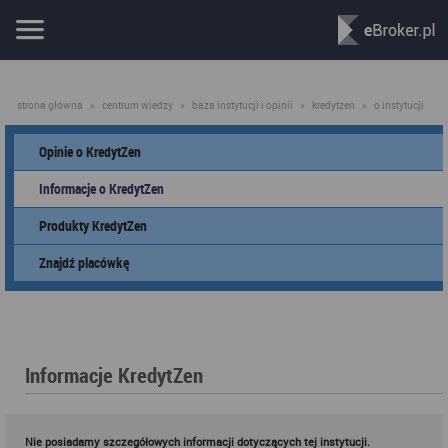
strona główna
»
centrum wiedzy
»
baza instytucji i opinii
»
kredytzen
»
o instytucji
Opinie o KredytZen
Informacje o KredytZen
Produkty KredytZen
Znajdź placówkę
Informacje KredytZen
Nie posiadamy szczegółowych informacji dotyczących tej instytucji.