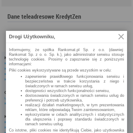
Dane teleadresowe KredytZen
Drogi Użytkowniku,
Informujemy, że spółka Rankomat.pl Sp. z o.o. (dawniej:
Rankomat Sp. z o. o. Sp. k.), jako administrator serwisu stosuje
Kredyty
Dla firm
technologię cookies. Prosimy o zapoznanie się z poniższymi
Kredyty gotówkowe
Kredyty firmowe
informacjami:
Kredyty hipoteczne
Konta firmowe
Pliki cookies wykorzystywane są przede wszystkim w celu:
Kredyty konsolidacyjne
Leasingi
zapewnienie prawidłowego funkcjonowania serwisu i
Kredyty na samochód
bezpieczeństwa w trakcie korzystania z niego i
świadczonych w ramach serwisu usług,
Inne
dostępności wszystkich funkcjonalności serwisu,
Oszczędzanie
eBroker Ekstra
dostosowania świadczonych w ramach serwisu usług do
Lokaty
Artykuły
preferencji i potrzeb użytkownika,
Konta oszczędnościowe
Odpowiedzi ekspertów
realizacji działań marketingowych, w tym prezentowania
Porady
reklam, które odpowiadają Twoim zainteresowaniom,
Opinie o instytucjach
wykorzystanie w celach analitycznych i statystycznych
Konta osobiste
dla ulepszenia i poprawy standardu świadczonych w
Tagi
Konta osobiste
ramach serwisu usług.
Kalkulator OC AC
Konta oszczędnościowe
Co istotne, pliki cookies nie identyfikują Ciebie, jako użytkownika
Kalkulatory
Konta młodzieżowe