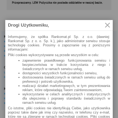
Przepraszamy. LEW Pożyczka nie posiada oddziałów w naszej bazie.
Drogi Użytkowniku,
Kredyty
Dla firm
Informujemy, że spółka Rankomat.pl Sp. z o.o. (dawniej:
Rankomat Sp. z o. o. Sp. k.), jako administrator serwisu stosuje
Kredyty gotówkowe
Kredyty firmowe
technologię cookies. Prosimy o zapoznanie się z poniższymi
Kredyty hipoteczne
Konta firmowe
informacjami:
Kredyty konsolidacyjne
Leasingi
Pliki cookies wykorzystywane są przede wszystkim w celu:
Kredyty na samochód
zapewnienie prawidłowego funkcjonowania serwisu i
Inne
bezpieczeństwa w trakcie korzystania z niego i
Oszczędzanie
eBroker Ekstra
świadczonych w ramach serwisu usług,
Lokaty
Artykuły
dostępności wszystkich funkcjonalności serwisu,
Konta oszczędnościowe
Odpowiedzi ekspertów
dostosowania świadczonych w ramach serwisu usług do
preferencji i potrzeb użytkownika,
Porady
realizacji działań marketingowych, w tym prezentowania
Opinie o instytucjach
Konta osobiste
reklam, które odpowiadają Twoim zainteresowaniom,
Tagi
Konta osobiste
wykorzystanie w celach analitycznych i statystycznych
Kalkulator OC AC
dla ulepszenia i poprawy standardu świadczonych w
Konta oszczędnościowe
Kalkulatory
ramach serwisu usług.
Konta młodzieżowe
Co istotne, pliki cookies nie identyfikują Ciebie, jako użytkownika
poprzez takie dane jak imię czy nazwisko, nr telefonu czy e-mail,
PROGRAM PARTNERSKI
O NAS
REKLAMA
REGULAMIN
które nie są zbierane w ramach technologii cookies. Pliki cookies