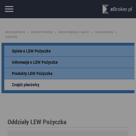
strona główna
»
centrum wiedzy
»
baza instytucji i opinii
»
lew pożyczka
»
oddziały
Opinie o LEW Pożyczka
Informacje o LEW Pożyczka
Produkty LEW Pożyczka
Znajdź placówkę
Oddziały LEW Pożyczka