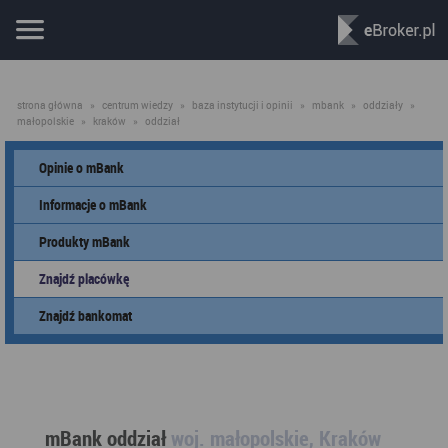
strona główna
»
centrum wiedzy
»
baza instytucji i opinii
»
mbank
»
oddziały
»
małopolskie
»
kraków
»
oddział
Opinie o mBank
Informacje o mBank
Produkty mBank
Znajdź placówkę
Znajdź bankomat
mBank oddział
woj. małopolskie, Kraków