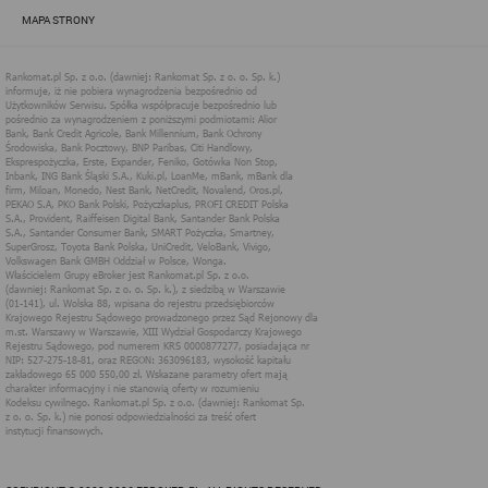
zapewnić jak najlepsze funkcjonowanie serwisu i odpowiednie
MAPA STRONY
dostosowanie usług, świadczonych w ramach serwisu do potrzeb
użytkownika. Zasady świadczenia usług w serwisie określa
regulamin serwisu.
Więcej informacji na temat stosowania technologii cookies w
serwisie dostępne jest w Polityce Cookies.
Polityka Cookies serwisów
internetowych spółki Rankomat.pl Sp. z
o.o. (dawniej: Rankomat Sp. z o. o. Sp.
k.)
Rankomat.pl Sp. z o.o. (dawniej: Rankomat Sp. z o. o. Sp. k.), z
siedzibą w Warszawie (01-141), ul. Wolska 88, wpisana do rejestru
przedsiębiorców Krajowego Rejestru Sądowego prowadzonego
przez Sąd Rejonowy dla m.st. Warszawy w Warszawie, XIII
Wydział Gospodarczy Krajowego Rejestru Sądowego, pod
numerem KRS 0000877277, posiadająca nr NIP: 527-275-18-81,
oraz REGON: 363096183, zwana dalej "Rankomat" wykorzystuje
na swoich stronach internetowych technologię "cookies".
Zasady wykorzystania informacji dostarczonych przez
użytkownika w ramach technologii cookies w trakcie korzystania
ze stron internetowych i Rankomat określa niniejszy dokument.
Każdy użytkownik serwisów Rankomat proszony jest o
zapoznanie się z niniejszym dokumentem i zawartymi w nim
informacjami.