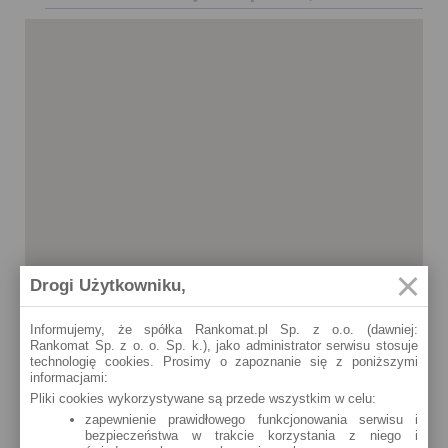
Drogi Użytkowniku,
Informujemy, że spółka Rankomat.pl Sp. z o.o. (dawniej:
Rankomat Sp. z o. o. Sp. k.), jako administrator serwisu stosuje
technologię cookies. Prosimy o zapoznanie się z poniższymi
informacjami:
Pliki cookies wykorzystywane są przede wszystkim w celu:
zapewnienie prawidłowego funkcjonowania serwisu i
bezpieczeństwa w trakcie korzystania z niego i