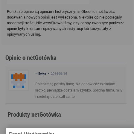
Poniższe opinie są opiniami historycznymi. Obecnie możliwość
dodawania nowych opinii jest wyłączona. Niektóre opinie podlegały
moderacji treści. Nie weryfikowaliśmy, czy osoby tworzące poniższe
opinie były klientami opisywanych instytucji lub korzystały z
opisywanych usług.
Opinie o netGotówka
~ Ewka •
2014-06-16
Polecam tę polską firmę. Na odpowiedź czekałam
krótko, pieniądze dostałam szybko. Solidna firma, miły
i rzetelny dział call center.
Produkty netGotówka
wysokość kredytu