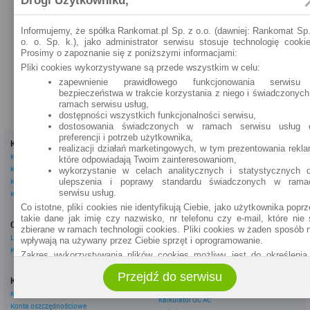
Drogi Użytkowniku,
600 - 2200 zł, okres
Szybka pożyczka
szczegóły »
kredytowania 2 tyg. -
6 tyg.
Informujemy, że spółka Rankomat.pl Sp. z o.o. (dawniej: Rankomat Sp.
o. o. Sp. k.), jako administrator serwisu stosuje technologię cookie
Prosimy o zapoznanie się z poniższymi informacjami:
zobacz wszystkie produkty netGotówka »
Pliki cookies wykorzystywane są przede wszystkim w celu:
zapewnienie prawidłowego funkcjonowania serwisu
bezpieczeństwa w trakcie korzystania z niego i świadczonych
ramach serwisu usług,
dostępności wszystkich funkcjonalności serwisu,
dostosowania świadczonych w ramach serwisu usług 
preferencji i potrzeb użytkownika,
Kredyty
Dla firm
realizacji działań marketingowych, w tym prezentowania rekla
Kredyty gotówkowe
Kredyty firmowe
które odpowiadają Twoim zainteresowaniom,
Kredyty hipoteczne
Konta firmowe
wykorzystanie w celach analitycznych i statystycznych d
ulepszenia i poprawy standardu świadczonych w rama
Kredyty konsolidacyjne
Leasingi
serwisu usług.
Kredyty na samochód
Co istotne, pliki cookies nie identyfikują Ciebie, jako użytkownika popr
Inne
takie dane jak imię czy nazwisko, nr telefonu czy e-mail, które nie 
Oszczędzanie
eBroker Ekstra
zbierane w ramach technologii cookies. Pliki cookies w żaden sposób n
Lokaty
Artykuły
wpływają na używany przez Ciebie sprzęt i oprogramowanie.
Konta oszczędnościowe
Odpowiedzi ekspertów
Zakres wykorzystywania plików cookies możliwy jest do określenia
Porady
ustawieniach przeglądarki każdego użytkownika. Bez wprowadzen
Przejdź do serwisu
Opinie o instytucjach
zmian ustawień, informacje w plikach cookies mogą być zapisywane
Konta osobiste
Tagi
pamięci Twojego urządzenia.
Konta osobiste
Kalkulator OC AC
Administratorem danych pozyskiwanych w technologii cookies jest spół
Konta oszczędnościowe