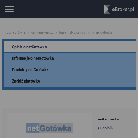
strona główna
»
centrum wiedzy
»
baza instytucji i opinii
»
netgotówka
Opinie o netGotówka
Informacje o netGotówka
Produkty netGotówka
Znajdź placówkę
netGotówka
(
1
opinii)