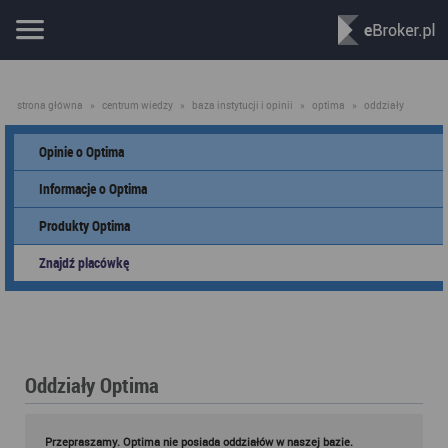
strona główna
»
centrum wiedzy
»
baza instytucji i opinii
»
optima
»
oddziały
Opinie o Optima
Informacje o Optima
Produkty Optima
Znajdź placówkę
Oddziały Optima
Przepraszamy. Optima nie posiada oddziałów w naszej bazie.