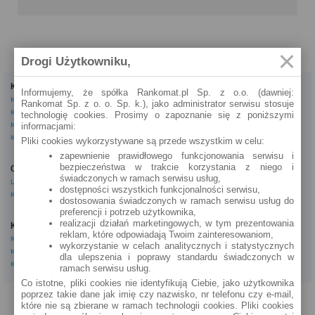
Drogi Użytkowniku,
Kredyty
Dla firm
Informujemy, że spółka Rankomat.pl Sp. z o.o. (dawniej:
Kredyty gotówkowe
Kredyty firmowe
Rankomat Sp. z o. o. Sp. k.), jako administrator serwisu stosuje
Kredyty hipoteczne
Konta firmowe
technologię cookies. Prosimy o zapoznanie się z poniższymi
Kredyty konsolidacyjne
Leasingi
informacjami:
Kredyty na samochód
Pliki cookies wykorzystywane są przede wszystkim w celu:
Inne
zapewnienie prawidłowego funkcjonowania serwisu i
bezpieczeństwa w trakcie korzystania z niego i
Oszczędzanie
eBroker Ekstra
świadczonych w ramach serwisu usług,
Lokaty
Artykuły
dostępności wszystkich funkcjonalności serwisu,
Konta oszczędnościowe
Odpowiedzi ekspertów
dostosowania świadczonych w ramach serwisu usług do
Porady
preferencji i potrzeb użytkownika,
Opinie o instytucjach
realizacji działań marketingowych, w tym prezentowania
Konta osobiste
Tagi
reklam, które odpowiadają Twoim zainteresowaniom,
Konta osobiste
Kalkulator OC AC
wykorzystanie w celach analitycznych i statystycznych
Konta oszczędnościowe
dla ulepszenia i poprawy standardu świadczonych w
Kalkulatory
Konta młodzieżowe
ramach serwisu usług.
Co istotne, pliki cookies nie identyfikują Ciebie, jako użytkownika
poprzez takie dane jak imię czy nazwisko, nr telefonu czy e-mail,
PROGRAM PARTNERSKI
O NAS
REKLAMA
REGULAMIN
które nie są zbierane w ramach technologii cookies. Pliki cookies