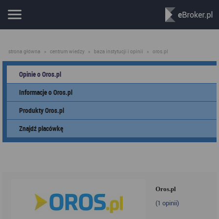
strona główna
»
centrum wiedzy
»
baza instytucji i opinii
»
oros.pl
Opinie o Oros.pl
Informacje o Oros.pl
Produkty Oros.pl
Znajdź placówkę
Oros.pl
(
1
opinii)