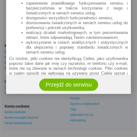
zapewnienie prawidłowego funkcjonowania serwisu i
szczegóły »
bezpieczeństwa w trakcie korzystania z niego i
świadczonych w ramach serwisu usług,
dostępności wszystkich funkcjonalności serwisu,
dostosowania świadczonych w ramach serwisu usług do
preferencji i potrzeb użytkownika,
realizacji działań marketingowych, w tym prezentowania
reklam, które odpowiadają Twoim zainteresowaniom,
wykorzystanie w celach analitycznych i statystycznych
Kredyty
Dla firm
dla ulepszenia i poprawy standardu świadczonych w
Kredyty gotówkowe
Kredyty firmowe
ramach serwisu usług.
Kredyty hipoteczne
Konta firmowe
Co istotne, pliki cookies nie identyfikują Ciebie, jako użytkownika
Kredyty konsolidacyjne
Leasingi
poprzez takie dane jak imię czy nazwisko, nr telefonu czy e-mail,
Kredyty na samochód
które nie są zbierane w ramach technologii cookies. Pliki cookies
w żaden sposób nie wpływają na używany przez Ciebie sprzęt i
Inne
oprogramowanie.
Oszczędzanie
eBroker Ekstra
Przejdź do serwisu
Zakres wykorzystywania plików cookies możliwy jest do
Lokaty
Artykuły
określenia w ustawieniach przeglądarki każdego użytkownika. Bez
Konta oszczędnościowe
Odpowiedzi ekspertów
wprowadzenia zmian ustawień, informacje w plikach cookies mogą
Porady
być zapisywane w pamięci Twojego urządzenia.
Opinie o instytucjach
Administratorem danych pozyskiwanych w technologii cookies jest
Konta osobiste
Tagi
spółka Rankomat.pl Sp. z o.o. (dawniej: Rankomat Sp. z o. o. Sp.
Konta osobiste
Kalkulator OC AC
k.) z siedzibą w Warszawie, ul. Wolska 88, 01 - 141 Warszawa.
Konta oszczędnościowe
Możesz jako użytkownik w każdym czasie skontaktować się z
Kalkulatory
Konta młodzieżowe
administratorem pod adresem bok@ebroker.pl, jak również wyrazić
sprzeciwu wobec działań administratora.
Działania administratora podejmowane są zgodnie z