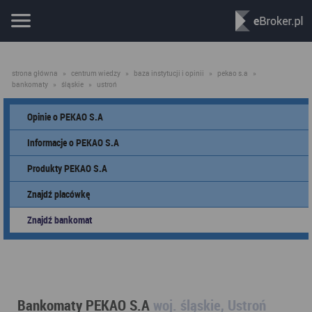
strona główna
»
centrum wiedzy
»
baza instytucji i opinii
»
pekao s.a
»
bankomaty
»
śląskie
»
ustroń
Opinie o PEKAO S.A
Informacje o PEKAO S.A
Produkty PEKAO S.A
Znajdź placówkę
Znajdź bankomat
Bankomaty PEKAO S.A
woj. śląskie, Ustroń