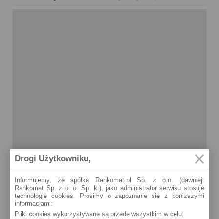
Drogi Użytkowniku,
Informujemy, że spółka Rankomat.pl Sp. z o.o. (dawniej:
Rankomat Sp. z o. o. Sp. k.), jako administrator serwisu stosuje
technologię cookies. Prosimy o zapoznanie się z poniższymi
informacjami:
Ustroń
Pliki cookies wykorzystywane są przede wszystkim w celu:
Grażyńskiego 1 - Centrum Handlowe "Venus" (24h)