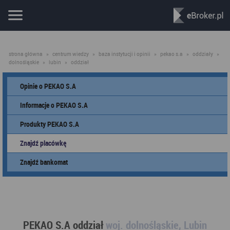
strona główna
»
centrum wiedzy
»
baza instytucji i opinii
»
pekao s.a
»
oddziały
»
dolnośląskie
»
lubin
»
oddział
Opinie o PEKAO S.A
Informacje o PEKAO S.A
Produkty PEKAO S.A
Znajdź placówkę
Znajdź bankomat
PEKAO S.A oddział
woj. dolnośląskie, Lubin