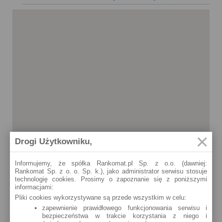
Drogi Użytkowniku,
Informujemy, że spółka Rankomat.pl Sp. z o.o. (dawniej:
Rankomat Sp. z o. o. Sp. k.), jako administrator serwisu stosuje
technologię cookies. Prosimy o zapoznanie się z poniższymi
informacjami:
Pliki cookies wykorzystywane są przede wszystkim w celu:
zapewnienie prawidłowego funkcjonowania serwisu i
bezpieczeństwa w trakcie korzystania z niego i