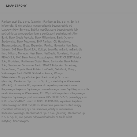
zapewnić jak najlepsze funkcjonowanie serwisu i odpowiednie
MAPA STRONY
dostosowanie usług, świadczonych w ramach serwisu do potrzeb
użytkownika. Zasady świadczenia usług w serwisie określa
regulamin serwisu.
Więcej informacji na temat stosowania technologii cookies w
serwisie dostępne jest w Polityce Cookies.
Polityka Cookies serwisów
internetowych spółki Rankomat.pl Sp. z
o.o. (dawniej: Rankomat Sp. z o. o. Sp.
k.)
Rankomat.pl Sp. z o.o. (dawniej: Rankomat Sp. z o. o. Sp. k.), z
siedzibą w Warszawie (01-141), ul. Wolska 88, wpisana do rejestru
przedsiębiorców Krajowego Rejestru Sądowego prowadzonego
przez Sąd Rejonowy dla m.st. Warszawy w Warszawie, XIII
Wydział Gospodarczy Krajowego Rejestru Sądowego, pod
numerem KRS 0000877277, posiadająca nr NIP: 527-275-18-81,
oraz REGON: 363096183, zwana dalej "Rankomat" wykorzystuje
na swoich stronach internetowych technologię "cookies".
Zasady wykorzystania informacji dostarczonych przez
użytkownika w ramach technologii cookies w trakcie korzystania
ze stron internetowych i Rankomat określa niniejszy dokument.
Każdy użytkownik serwisów Rankomat proszony jest o
zapoznanie się z niniejszym dokumentem i zawartymi w nim
informacjami.