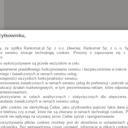
żytkowniku,
y, że spółka Rankomat.pl Sp. z o.o. (dawniej: Rankomat Sp. z o. o. Sp
tor serwisu stosuje technologię cookies. Prosimy o zapoznanie się z
i:
ies wykorzystywane są przede wszystkim w celu:
apewnienie prawidłowego funkcjonowania serwisu i bezpieczeństwa w trakcie 
Chrzanów
Krakowska 33
 niego i świadczonych w ramach serwisu usług,
ostępności wszystkich funkcjonalności serwisu,
ostosowania świadczonych w ramach serwisu usług do preferencji i potrzeb u
ealizacji działań marketingowych, w tym prezentowania reklam, które odpowi
ainteresowaniom,
ykorzystanie w celach analitycznych i statystycznych dla ulepszenia
tandardu świadczonych w ramach serwisu usług.
 pliki cookies nie identyfikują Ciebie, jako użytkownika poprzez takie dane 
r telefonu czy e-mail, które nie są zbierane w ramach technologii cookies. P
osób nie wpływają na używany przez Ciebie sprzęt i oprogramowanie.
orzystywania plików cookies możliwy jest do określenia w ustawieniach p
ytkownika. Bez wprowadzenia zmian ustawień, informacje w plikach cooki