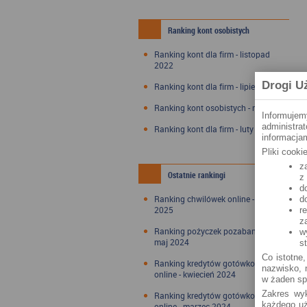
Ranking kont osobistych
Ranking kont dla firm - listopad
2022
Drogi U
Ranking kont dla firm - lipiec 2022
Ranking kont osobistych - maj 2022
Informujem
administra
Ranking kont dla firm - luty 2022
informacjam
Pliki cook
z
Ostatnie rankingi
z
d
Ranking chwilówek online - styczeń
d
2025
r
z
Ranking pożyczek pozabankowych -
w
maj 2024
s
Co istotne,
Ranking kredytów gotówkowych
nazwisko, n
online - kwiecień 2024
w żaden sp
Zakres wyk
Ranking kredytów gotówkowych
każdego uż
online - marzec 2024