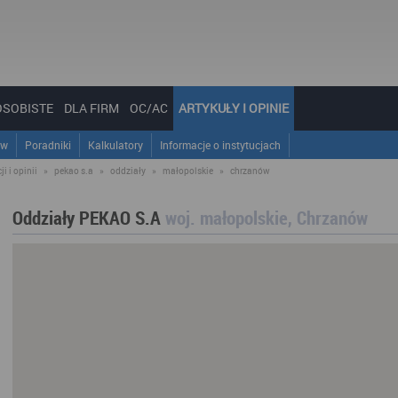
OSOBISTE
DLA FIRM
OC/AC
ARTYKUŁY I OPINIE
ów
Poradniki
Kalkulatory
Informacje o instytucjach
i i opinii
»
pekao s.a
»
oddziały
»
małopolskie
»
chrzanów
Oddziały PEKAO S.A
woj. małopolskie, Chrzanów