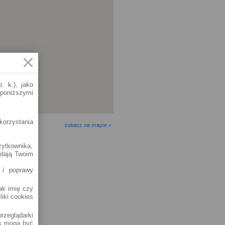
. k.), jako
 poniższymi
korzystania
zobacz na mapie »
żytkownika,
adają Twoim
 i poprawy
jak imię czy
liki cookies
rzeglądarki
es mogą być