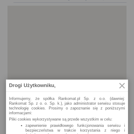
Drogi Użytkowniku,
Informujemy, że spółka Rankomat.pl Sp. z o.o. (dawniej:
Rankomat Sp. z o. o. Sp. k.), jako administrator serwisu stosuje
technologię cookies. Prosimy o zapoznanie się z poniższymi
informacjami:
Pliki cookies wykorzystywane są przede wszystkim w celu:
zapewnienie prawidłowego funkcjonowania serwisu i
bezpieczeństwa w trakcie korzystania z niego i