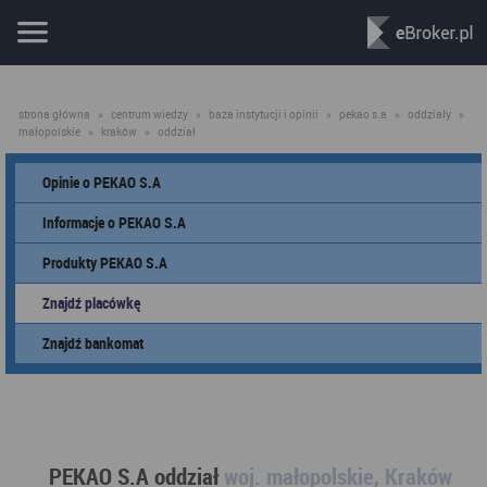
strona główna
»
centrum wiedzy
»
baza instytucji i opinii
»
pekao s.a
»
oddziały
»
małopolskie
»
kraków
»
oddział
Opinie o PEKAO S.A
Informacje o PEKAO S.A
Produkty PEKAO S.A
Znajdź placówkę
Znajdź bankomat
PEKAO S.A oddział
woj. małopolskie, Kraków