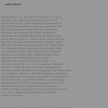
zapewnić jak najlepsze funkcjonowanie serwisu i odpowiednie
MAPA STRONY
dostosowanie usług, świadczonych w ramach serwisu do potrzeb
użytkownika. Zasady świadczenia usług w serwisie określa
regulamin serwisu.
Więcej informacji na temat stosowania technologii cookies w
serwisie dostępne jest w Polityce Cookies.
Polityka Cookies serwisów
internetowych spółki Rankomat.pl Sp. z
o.o. (dawniej: Rankomat Sp. z o. o. Sp.
k.)
Rankomat.pl Sp. z o.o. (dawniej: Rankomat Sp. z o. o. Sp. k.), z
siedzibą w Warszawie (01-141), ul. Wolska 88, wpisana do rejestru
przedsiębiorców Krajowego Rejestru Sądowego prowadzonego
przez Sąd Rejonowy dla m.st. Warszawy w Warszawie, XIII
Wydział Gospodarczy Krajowego Rejestru Sądowego, pod
numerem KRS 0000877277, posiadająca nr NIP: 527-275-18-81,
oraz REGON: 363096183, zwana dalej "Rankomat" wykorzystuje
na swoich stronach internetowych technologię "cookies".
Zasady wykorzystania informacji dostarczonych przez
użytkownika w ramach technologii cookies w trakcie korzystania
ze stron internetowych i Rankomat określa niniejszy dokument.
Każdy użytkownik serwisów Rankomat proszony jest o
zapoznanie się z niniejszym dokumentem i zawartymi w nim
informacjami.