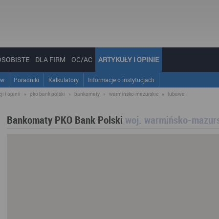
OSOBISTE
DLA FIRM
OC/AC
ARTYKUŁY I OPINIE
ów
Poradniki
Kalkulatory
Informacje o instytucjach
i i opinii
»
pko bank polski
»
bankomaty
»
warmińsko-mazurskie
»
lubawa
Bankomaty PKO Bank Polski
woj. warmińsko-mazur