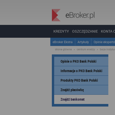
KREDYTY
OSZCZĘDZANIE
KONTA 
eBroker Ekstra
Artykuły
Opinie ekspert
strona główna
»
centrum wiedzy
»
baza instytucj
Opinie o PKO Bank Polski
Informacje o PKO Bank Polski
Produkty PKO Bank Polski
Znajdź placówkę
Znajdź bankomat