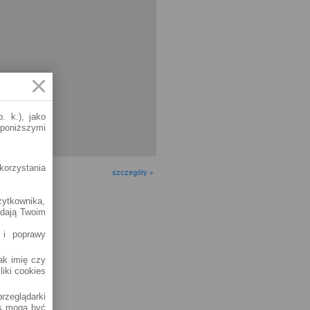
. k.), jako
 poniższymi
korzystania
szczegóły »
żytkownika,
adają Twoim
 i poprawy
jak imię czy
liki cookies
rzeglądarki
es mogą być