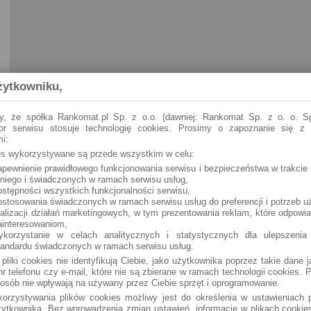
żytkowniku,
y, że spółka Rankomat.pl Sp. z o.o. (dawniej: Rankomat Sp. z o. o. Sp
tor serwisu stosuje technologię cookies. Prosimy o zapoznanie się z
i:
ies wykorzystywane są przede wszystkim w celu:
apewnienie prawidłowego funkcjonowania serwisu i bezpieczeństwa w trakcie 
Lubawa
Rynek 10 (24h)
 niego i świadczonych w ramach serwisu usług,
ostępności wszystkich funkcjonalności serwisu,
ostosowania świadczonych w ramach serwisu usług do preferencji i potrzeb u
ealizacji działań marketingowych, w tym prezentowania reklam, które odpowi
ainteresowaniom,
ykorzystanie w celach analitycznych i statystycznych dla ulepszenia
tandardu świadczonych w ramach serwisu usług.
 pliki cookies nie identyfikują Ciebie, jako użytkownika poprzez takie dane 
r telefonu czy e-mail, które nie są zbierane w ramach technologii cookies. P
osób nie wpływają na używany przez Ciebie sprzęt i oprogramowanie.
orzystywania plików cookies możliwy jest do określenia w ustawieniach p
ytkownika. Bez wprowadzenia zmian ustawień, informacje w plikach cooki