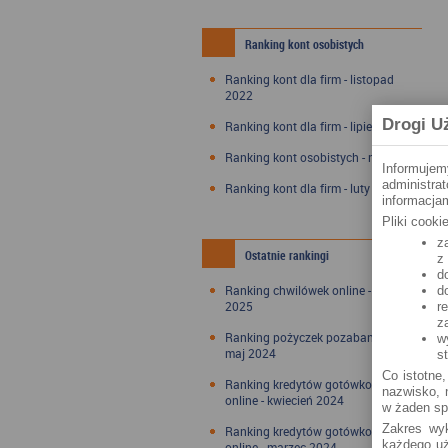
Ranking kont osobistych
Ranking kont dla firm - listopad
2022
Drogi U
Ranking kont dla firm - lipiec 2022
Ranking kont osobistych - maj 2022
Informujem
administra
Ranking kont dla firm - luty 2022
informacjam
Pliki cook
z
Ostatnie rankingi
z
d
Ranking chwilówek online - styczeń
d
2025
r
z
Ranking pożyczek pozabankowych -
w
maj 2024
s
Co istotne,
Ranking kredytów gotówkowych
nazwisko, n
online - kwiecień 2024
w żaden sp
Zakres wyk
Ranking kredytów gotówkowych
każdego uż
online - marzec 2024