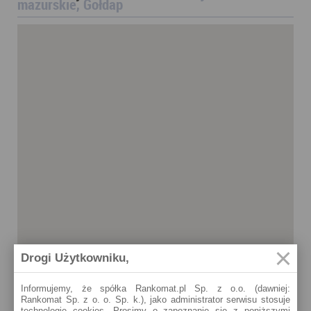
mazurskie, Gołdap
Drogi Użytkowniku,
Informujemy, że spółka Rankomat.pl Sp. z o.o. (dawniej:
Rankomat Sp. z o. o. Sp. k.), jako administrator serwisu stosuje
Gołdap
technologię cookies. Prosimy o zapoznanie się z poniższymi