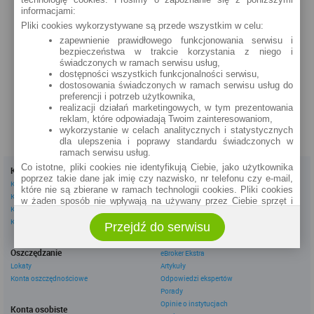
Plac Zwycięstwa 13b (24h)
informacjami:
Pliki cookies wykorzystywane są przede wszystkim w celu:
szczegóły »
zapewnienie prawidłowego funkcjonowania serwisu i
bezpieczeństwa w trakcie korzystania z niego i
Gołdap
świadczonych w ramach serwisu usług,
Plac Zwycięstwa 16 - Pawilon Handlowy (24h)
dostępności wszystkich funkcjonalności serwisu,
szczegóły »
dostosowania świadczonych w ramach serwisu usług do
preferencji i potrzeb użytkownika,
realizacji działań marketingowych, w tym prezentowania
reklam, które odpowiadają Twoim zainteresowaniom,
wykorzystanie w celach analitycznych i statystycznych
dla ulepszenia i poprawy standardu świadczonych w
ramach serwisu usług.
Co istotne, pliki cookies nie identyfikują Ciebie, jako użytkownika
Kredyty
Dla firm
poprzez takie dane jak imię czy nazwisko, nr telefonu czy e-mail,
Kredyty gotówkowe
Kredyty firmowe
które nie są zbierane w ramach technologii cookies. Pliki cookies
Kredyty hipoteczne
Konta firmowe
w żaden sposób nie wpływają na używany przez Ciebie sprzęt i
Kredyty konsolidacyjne
Leasingi
oprogramowanie.
Kredyty na samochód
Przejdź do serwisu
Zakres wykorzystywania plików cookies możliwy jest do
określenia w ustawieniach przeglądarki każdego użytkownika. Bez
Inne
wprowadzenia zmian ustawień, informacje w plikach cookies mogą
Oszczędzanie
eBroker Ekstra
być zapisywane w pamięci Twojego urządzenia.
Lokaty
Artykuły
Administratorem danych pozyskiwanych w technologii cookies jest
Konta oszczędnościowe
Odpowiedzi ekspertów
spółka Rankomat.pl Sp. z o.o. (dawniej: Rankomat Sp. z o. o. Sp.
Porady
k.) z siedzibą w Warszawie, ul. Wolska 88, 01 - 141 Warszawa.
Opinie o instytucjach
Konta osobiste
Możesz jako użytkownik w każdym czasie skontaktować się z