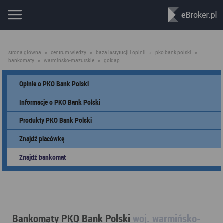
strona główna
»
centrum wiedzy
»
baza instytucji i opinii
»
pko bank polski
»
bankomaty
»
warmińsko-mazurskie
»
gołdap
Opinie o PKO Bank Polski
Informacje o PKO Bank Polski
Produkty PKO Bank Polski
Znajdź placówkę
Znajdź bankomat
Bankomaty PKO Bank Polski
woj. warmińsko-