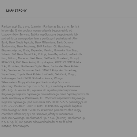
zapewnić jak najlepsze funkcjonowanie serwisu i odpowiednie
dostosowanie usług, świadczonych w ramach serwisu do potrzeb
MAPA STRONY
użytkownika. Zasady świadczenia usług w serwisie określa
regulamin serwisu.
Więcej informacji na temat stosowania technologii cookies w
serwisie dostępne jest w Polityce Cookies.
Polityka Cookies serwisów
internetowych spółki Rankomat.pl Sp. z
o.o. (dawniej: Rankomat Sp. z o. o. Sp.
k.)
Rankomat.pl Sp. z o.o. (dawniej: Rankomat Sp. z o. o. Sp. k.), z
siedzibą w Warszawie (01-141), ul. Wolska 88, wpisana do rejestru
przedsiębiorców Krajowego Rejestru Sądowego prowadzonego
przez Sąd Rejonowy dla m.st. Warszawy w Warszawie, XIII
Wydział Gospodarczy Krajowego Rejestru Sądowego, pod
numerem KRS 0000877277, posiadająca nr NIP: 527-275-18-81,
oraz REGON: 363096183, zwana dalej "Rankomat" wykorzystuje
na swoich stronach internetowych technologię "cookies".
Zasady wykorzystania informacji dostarczonych przez
użytkownika w ramach technologii cookies w trakcie korzystania
ze stron internetowych i Rankomat określa niniejszy dokument.
Każdy użytkownik serwisów Rankomat proszony jest o
zapoznanie się z niniejszym dokumentem i zawartymi w nim