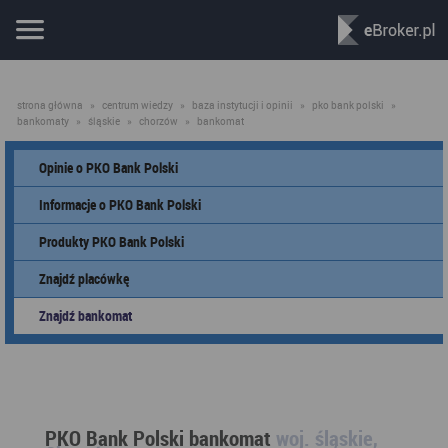
strona główna
»
centrum wiedzy
»
baza instytucji i opinii
»
pko bank polski
»
bankomaty
»
śląskie
»
chorzów
»
bankomat
Opinie o PKO Bank Polski
Informacje o PKO Bank Polski
Produkty PKO Bank Polski
Znajdź placówkę
Znajdź bankomat
PKO Bank Polski bankomat
woj. śląskie,