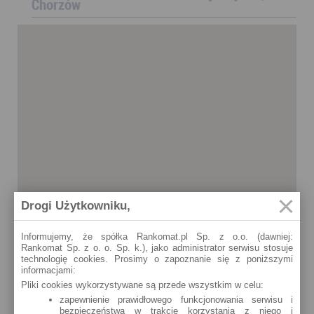
Chorzów
Drogi Użytkowniku,
Informujemy, że spółka Rankomat.pl Sp. z o.o. (dawniej:
Rankomat Sp. z o. o. Sp. k.), jako administrator serwisu stosuje
technologię cookies. Prosimy o zapoznanie się z poniższymi
informacjami:
Pliki cookies wykorzystywane są przede wszystkim w celu:
zapewnienie prawidłowego funkcjonowania serwisu i
bezpieczeństwa w trakcie korzystania z niego i