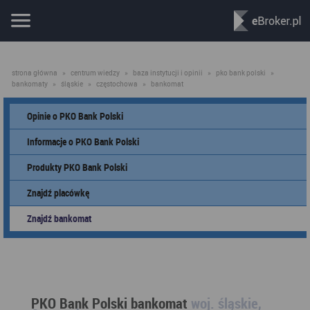
strona główna
»
centrum wiedzy
»
baza instytucji i opinii
»
pko bank polski
»
bankomaty
»
śląskie
»
częstochowa
»
bankomat
Opinie o PKO Bank Polski
Informacje o PKO Bank Polski
Produkty PKO Bank Polski
Znajdź placówkę
Znajdź bankomat
PKO Bank Polski bankomat
woj. śląskie,