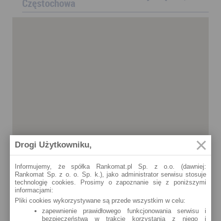
Częstochowa
Drogi Użytkowniku,
Informujemy, że spółka Rankomat.pl Sp. z o.o. (dawniej:
Rankomat Sp. z o. o. Sp. k.), jako administrator serwisu stosuje
technologię cookies. Prosimy o zapoznanie się z poniższymi
informacjami:
Pliki cookies wykorzystywane są przede wszystkim w celu:
zapewnienie prawidłowego funkcjonowania serwisu i
bezpieczeństwa w trakcie korzystania z niego i