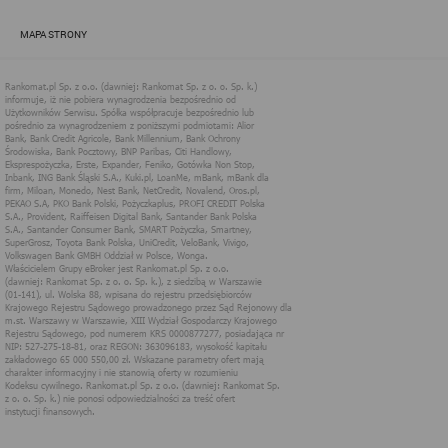
zapewnić jak najlepsze funkcjonowanie serwisu i odpowiednie
dostosowanie usług, świadczonych w ramach serwisu do potrzeb
MAPA STRONY
użytkownika. Zasady świadczenia usług w serwisie określa
regulamin serwisu.
Więcej informacji na temat stosowania technologii cookies w
serwisie dostępne jest w Polityce Cookies.
Polityka Cookies serwisów
internetowych spółki Rankomat.pl Sp. z
o.o. (dawniej: Rankomat Sp. z o. o. Sp.
k.)
Rankomat.pl Sp. z o.o. (dawniej: Rankomat Sp. z o. o. Sp. k.), z
siedzibą w Warszawie (01-141), ul. Wolska 88, wpisana do rejestru
przedsiębiorców Krajowego Rejestru Sądowego prowadzonego
przez Sąd Rejonowy dla m.st. Warszawy w Warszawie, XIII
Wydział Gospodarczy Krajowego Rejestru Sądowego, pod
numerem KRS 0000877277, posiadająca nr NIP: 527-275-18-81,
oraz REGON: 363096183, zwana dalej "Rankomat" wykorzystuje
na swoich stronach internetowych technologię "cookies".
Zasady wykorzystania informacji dostarczonych przez
użytkownika w ramach technologii cookies w trakcie korzystania
ze stron internetowych i Rankomat określa niniejszy dokument.
Każdy użytkownik serwisów Rankomat proszony jest o
zapoznanie się z niniejszym dokumentem i zawartymi w nim