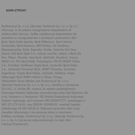
zapewnić jak najlepsze funkcjonowanie serwisu i odpowiednie
dostosowanie usług, świadczonych w ramach serwisu do potrzeb
MAPA STRONY
użytkownika. Zasady świadczenia usług w serwisie określa
regulamin serwisu.
Więcej informacji na temat stosowania technologii cookies w
serwisie dostępne jest w Polityce Cookies.
Polityka Cookies serwisów
internetowych spółki Rankomat.pl Sp. z
o.o. (dawniej: Rankomat Sp. z o. o. Sp.
k.)
Rankomat.pl Sp. z o.o. (dawniej: Rankomat Sp. z o. o. Sp. k.), z
siedzibą w Warszawie (01-141), ul. Wolska 88, wpisana do rejestru
przedsiębiorców Krajowego Rejestru Sądowego prowadzonego
przez Sąd Rejonowy dla m.st. Warszawy w Warszawie, XIII
Wydział Gospodarczy Krajowego Rejestru Sądowego, pod
numerem KRS 0000877277, posiadająca nr NIP: 527-275-18-81,
oraz REGON: 363096183, zwana dalej "Rankomat" wykorzystuje
na swoich stronach internetowych technologię "cookies".
Zasady wykorzystania informacji dostarczonych przez
użytkownika w ramach technologii cookies w trakcie korzystania
ze stron internetowych i Rankomat określa niniejszy dokument.
Każdy użytkownik serwisów Rankomat proszony jest o
zapoznanie się z niniejszym dokumentem i zawartymi w nim