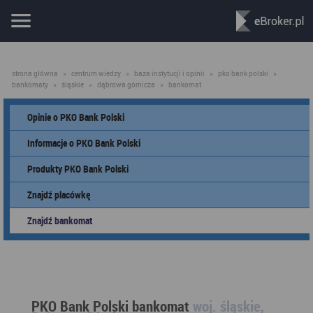
strona główna
»
centrum wiedzy
»
baza instytucji i opinii
»
pko bank polski
»
bankomaty
»
śląskie
»
dąbrowa górnicza
»
bankomat
Opinie o PKO Bank Polski
Informacje o PKO Bank Polski
Produkty PKO Bank Polski
Znajdź placówkę
Znajdź bankomat
PKO Bank Polski bankomat
woj. śląskie,