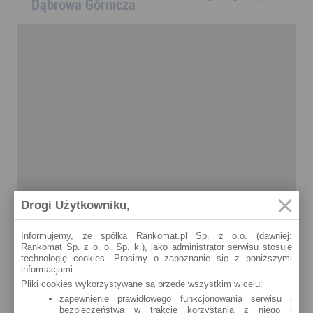
Dąbrowa Górnicza
Drogi Użytkowniku,
Informujemy, że spółka Rankomat.pl Sp. z o.o. (dawniej:
Rankomat Sp. z o. o. Sp. k.), jako administrator serwisu stosuje
technologię cookies. Prosimy o zapoznanie się z poniższymi
informacjami:
Pliki cookies wykorzystywane są przede wszystkim w celu:
zapewnienie prawidłowego funkcjonowania serwisu i
bezpieczeństwa w trakcie korzystania z niego i